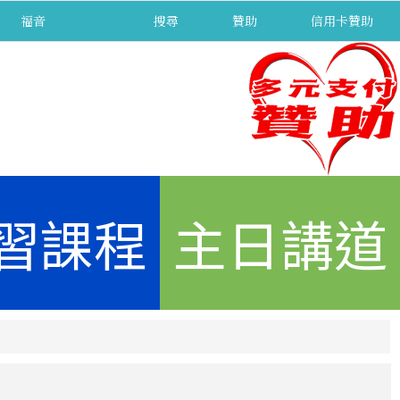
福音
separator
搜尋
贊助
信用卡贊助
習課程
主日講道