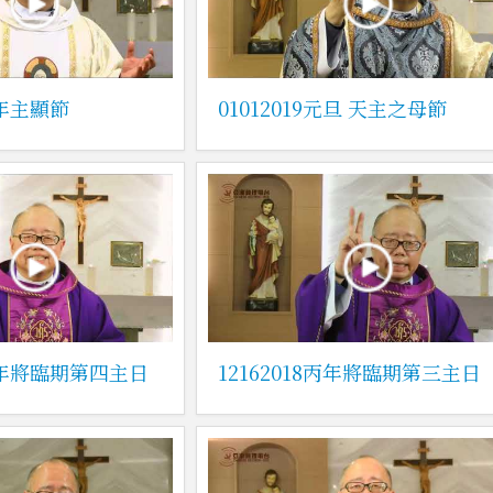
丙年主顯節
01012019元旦 天主之母節
8丙年將臨期第四主日
12162018丙年將臨期第三主日