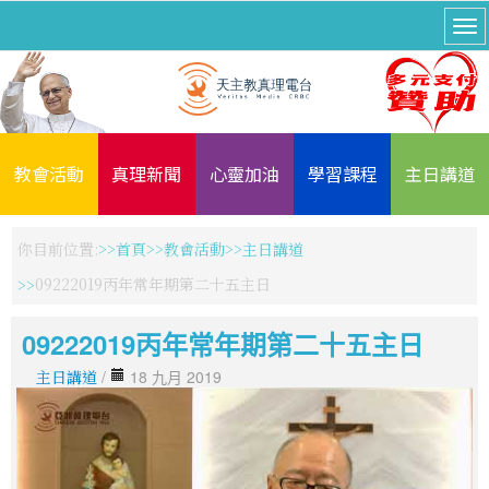
教會活動
真理新聞
心靈加油
學習課程
主日講道
你目前位置:
首頁
教會活動
主日講道
09222019丙年常年期第二十五主日
09222019丙年常年期第二十五主日
主日講道
/
18 九月 2019