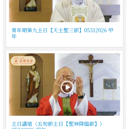
常年期第九主日【天主聖三節】05312026 甲
年
主日講道（五旬節主日【聖神降臨節】）