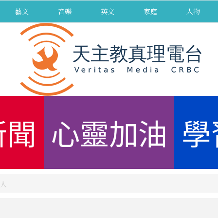
藝文
音樂
英文
家庭
人物
新聞
心靈加油
學
人