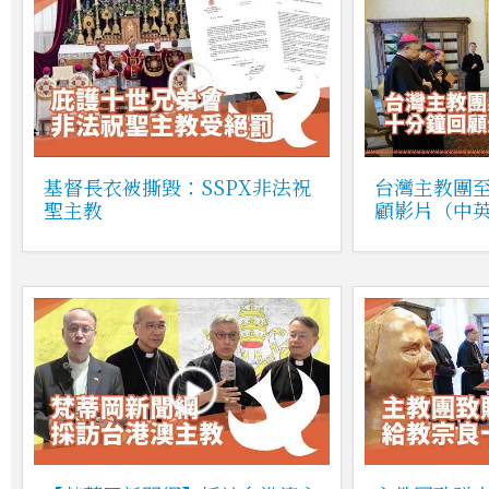
基督長衣被撕毀：SSPX非法祝
台灣主教團
聖主教
顧影片（中