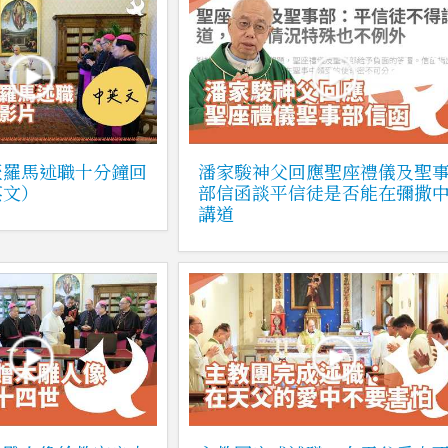
至羅馬述職十分鐘回
潘家駿神父回應聖座禮儀及聖
英文）
部信函談平信徒是否能在彌撒
講道