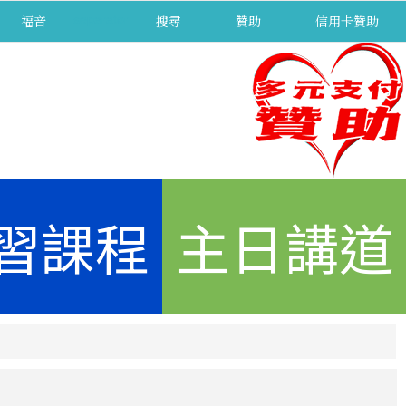
福音
separator
搜尋
贊助
信用卡贊助
習課程
主日講道