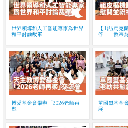
世界領導和人工智能專家為世界
【出訪烏克
和平討論裁軍
俘｜「教宗
博愛基金會舉辦「2026老師再
單國璽基金
聚」
展