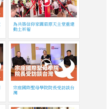
獻
為共築信仰家園眉原天主堂重建
動土祈福
蘭
宗座國際聖母學院院長受訪談台
灣