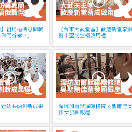
蘭】祖皮樞機慰問戰
【台東大武堂區】歡慶新堂奉
為你們祈禱。」
禮｜聖文生樓啟用禮
會老幼共融創新成果
深坑加爾默羅隱修院吳聖體佳
修女發願銀慶