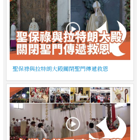
聖保祿與拉特朗大殿關閉聖門傳遞救恩