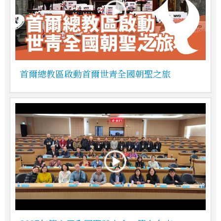
首爾總教區啟動首爾世青全國朝聖之旅