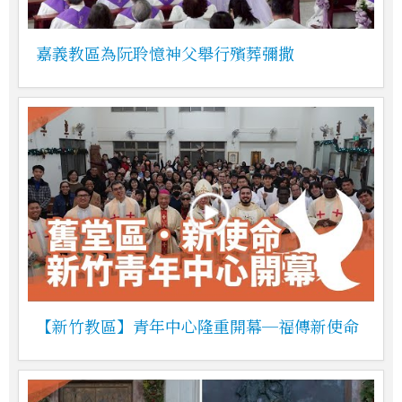
嘉義教區為阮聆憶神父舉行殯葬彌撒
【新竹教區】青年中心隆重開幕─福傳新使命