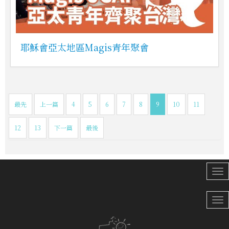
耶穌會亞太地區Magis青年聚會
最先
上一篇
4
5
6
7
8
9
10
11
12
13
下一篇
最後