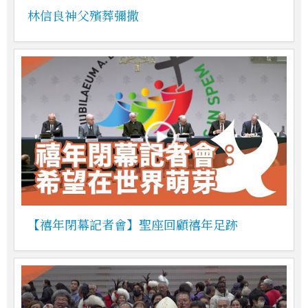
林信良神父殯葬彌撒
【禧年閉幕記者會】聖座回顧禧年足跡