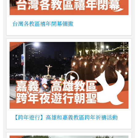
台灣各教區禧年閉幕彌撒
【跨年遊行】高雄和嘉義教區跨年祈禱活動