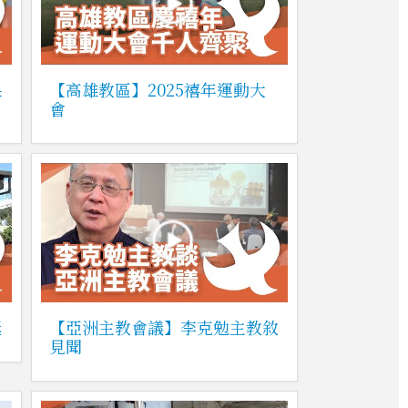
果
【高雄教區】2025禧年運動大
會
挺
【亞洲主教會議】李克勉主教敘
見聞