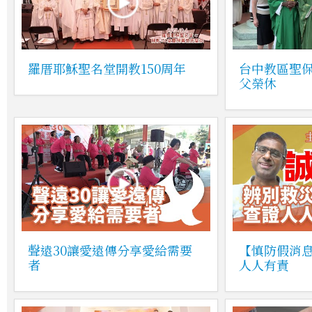
羅厝耶穌聖名堂開教150周年
台中教區聖
父榮休
聲遠30讓愛遠傳分享愛給需要
【慎防假消
者
人人有責