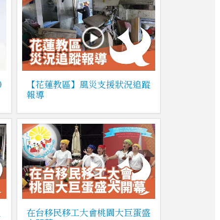
0
【花蓮教區】風災支援狀況追蹤
報導
主
在台移民移工大會桃園大巨蛋盛