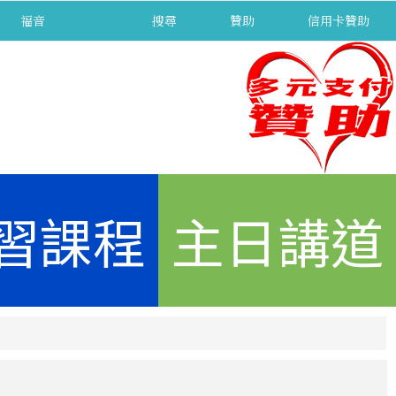
福音
separator
搜尋
贊助
信用卡贊助
習課程
主日講道