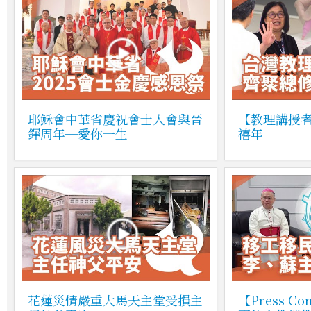
耶穌會中華省慶祝會士入會與晉
【教理講授
鐸周年─愛你一生
禧年
花蓮災情嚴重大馬天主堂受損主
【Press Co