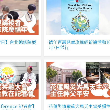
者日】台北總修院慶
禧年百萬兒童玫瑰經祈禱活動1
月7日舉行
nference 記者會】
花蓮災情嚴重大馬天主堂受損