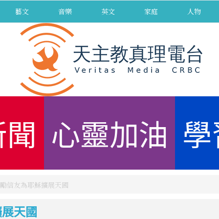
藝文
音樂
英文
家庭
人物
新聞
心靈加油
學
勵信友為耶穌擴展天國
擴展天國