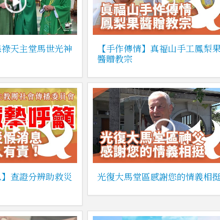
保祿天主堂馬世光神
【手作傳情】真福山手工鳳梨
醬贈教宗
息】查證分辨助救災
光復大馬堂區感謝您的情義相