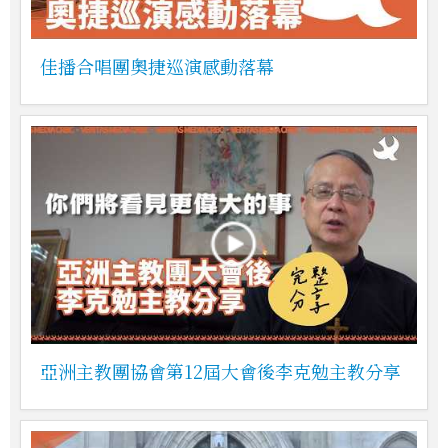
佳播合唱團奧捷巡演感動落幕
亞洲主教團協會第12屆大會後李克勉主教分享