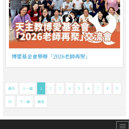
博愛基金會舉辦「2026老師再聚」
最先
上一篇
1
2
3
4
5
6
7
8
9
10
下一篇
最後