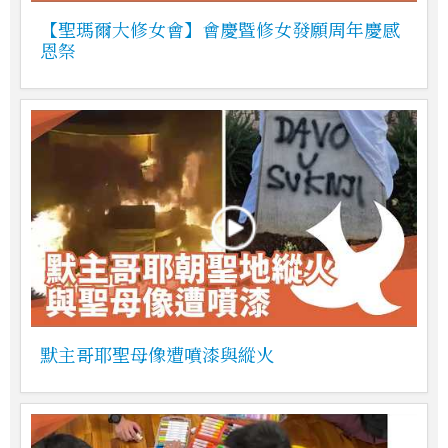
【聖瑪爾大修女會】會慶暨修女發願周年慶感
恩祭
默主哥耶聖母像遭噴漆與縱火