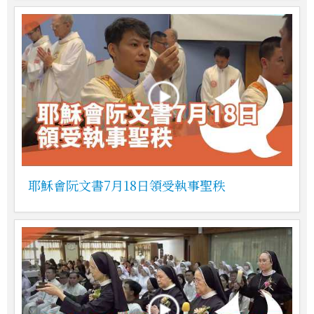
耶穌會阮文書7月18日領受執事聖秩