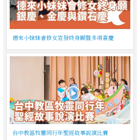
德來小妹妹會修女宣發終身願暨多項喜慶
台中教區牧靈同行年聖經故事說演比賽