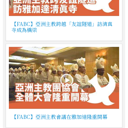
【FABC】亞洲主教跨越「友誼隧道」訪清真
寺成為橋梁
【FABC】亞洲主教會議在雅加達隆重開幕