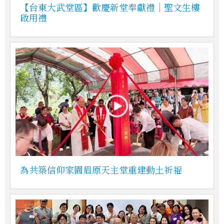
【台東大武堂區】歡慶新堂奉獻禮｜聖文生樓
啟用禮
為共築信仰家園眉原天主堂重建動土祈福