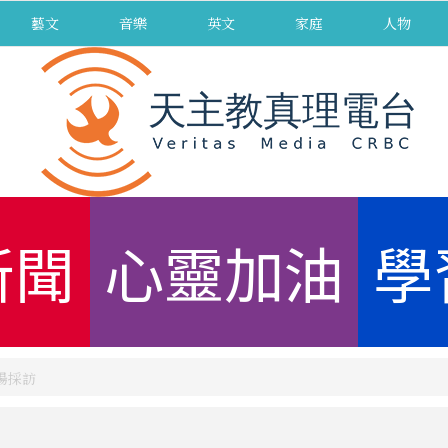
藝文
音樂
英文
家庭
人物
新聞
心靈加油
學
現場採訪