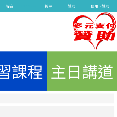
福音
separator
搜尋
贊助
信用卡贊助
習課程
主日講道