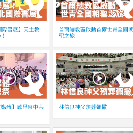
北國際書展】天主教
首爾總教區啟動首爾世青全國
場！
聖之旅
教媒體】感恩祭中共
林信良神父殯葬彌撒