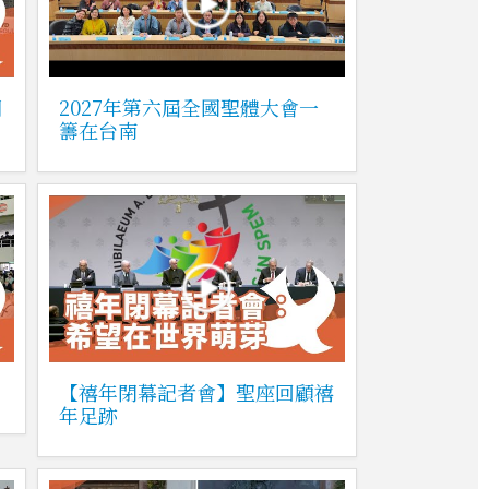
朝
2027年第六屆全國聖體大會一
籌在台南
【禧年閉幕記者會】聖座回顧禧
年足跡