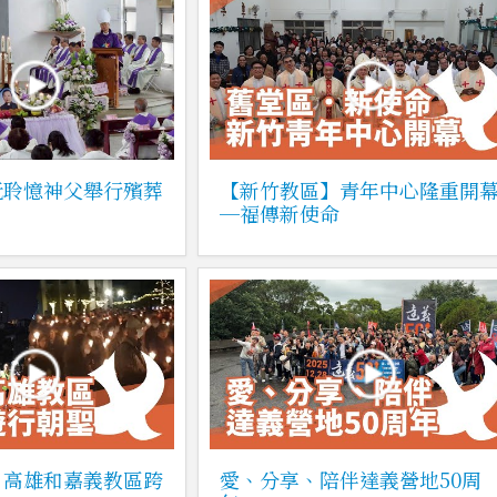
阮聆憶神父舉行殯葬
【新竹教區】青年中心隆重開
─福傳新使命
】高雄和嘉義教區跨
愛、分享、陪伴達義營地50周