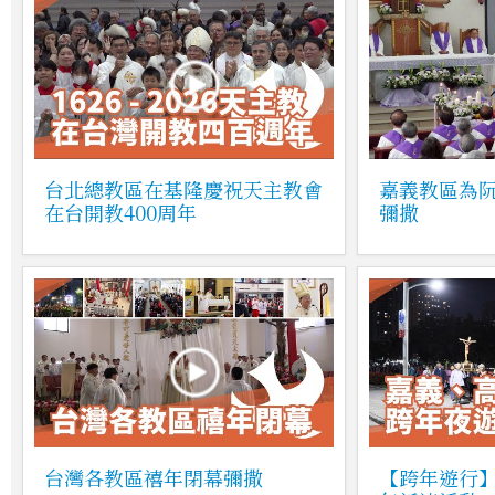
台北總教區在基隆慶祝天主教會
嘉義教區為
在台開教400周年
彌撒
台灣各教區禧年閉幕彌撒
【跨年遊行