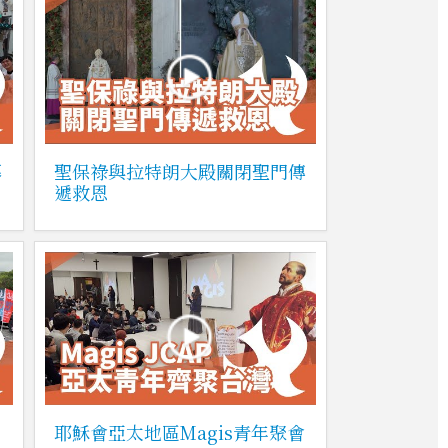
幕
聖保祿與拉特朗大殿關閉聖門傳
遞救恩
耶穌會亞太地區Magis青年聚會