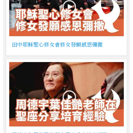
田中耶穌聖心修女會修女發願感恩彌撒