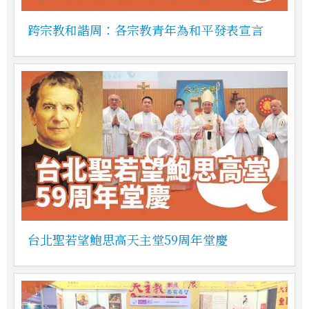
跨宗教和諧周：各宗教青年為和平發表宣言
台北聖若望鮑思高天主堂59周年堂慶