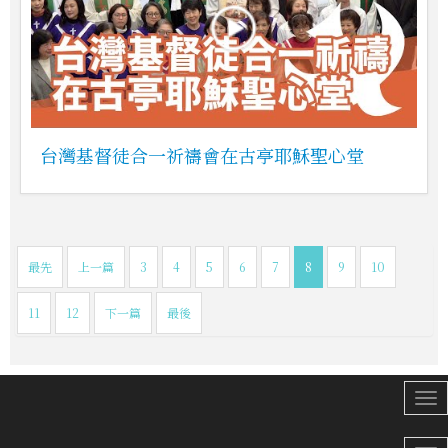
台灣基督徒合一祈禱會在古亭耶穌聖心堂
最先
上一篇
3
4
5
6
7
8
9
10
11
12
下一篇
最後