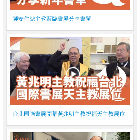
鍾安住總主教蒞臨書展分享書單
台北國際書展開幕黃兆明主教祝福天主教展位