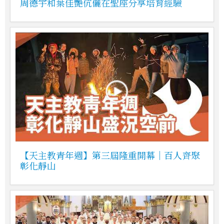
周德宇和葉佳艷伉儷在聖座分享培育經驗
【天主教青年週】第三屆隆重開幕｜百人齊聚
彰化靜山