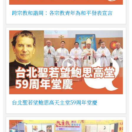
跨宗教和諧周：各宗教青年為和平發表宣言
台北聖若望鮑思高天主堂59周年堂慶