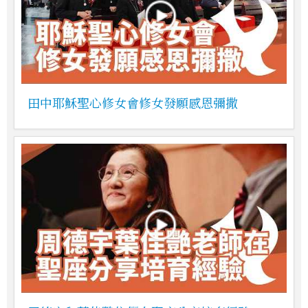
田中耶穌聖心修女會修女發願感恩彌撒