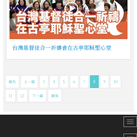
台灣基督徒合一祈禱會在古亭耶穌聖心堂
最先
上一篇
3
4
5
6
7
8
9
10
11
12
下一篇
最後