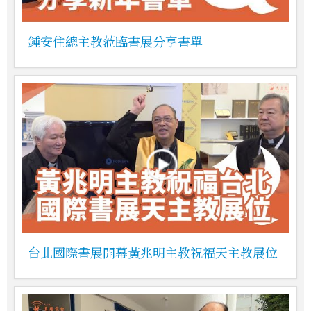
鍾安住總主教蒞臨書展分享書單
台北國際書展開幕黃兆明主教祝福天主教展位