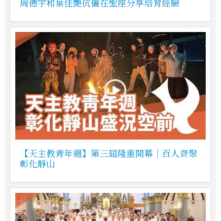
周德宇和葉佳艷伉儷在聖座分享培育經驗
【天主教青年週】第三屆隆重開幕｜百人齊聚
彰化靜山