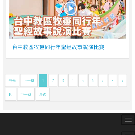
台中教區牧靈同行年聖經故事說演比賽
最先
上一篇
1
2
3
4
5
6
7
8
9
10
下一篇
最後