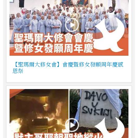
【聖瑪爾大修女會】會慶暨修女發願周年慶感
恩祭