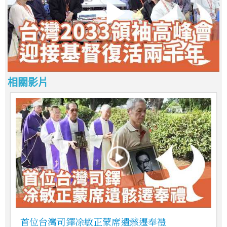
相關影片
首位台灣司鐸凃敏正蒙席遺骸遷奉禮