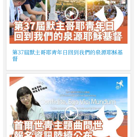
第37屆默主哥耶青年日回到我們的泉源耶穌基
督