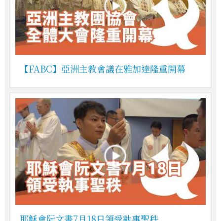
【FABC】亞洲主教會議在雅加達隆重開幕
耶穌會阮文書7月18日領受執事聖秩