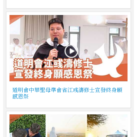
道明會中華聖母準會省江彧濤修士宣發終身願
感恩祭