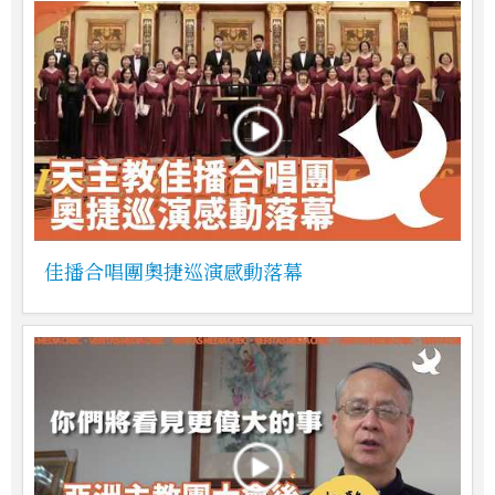
佳播合唱團奧捷巡演感動落幕