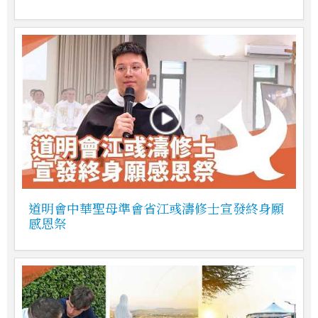
道明會中華聖母準會省江彧濤修士宣發終身願
感恩祭