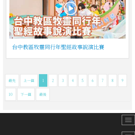
台中教區牧靈同行年聖經故事說演比賽
最先
上一篇
1
2
3
4
5
6
7
8
9
10
下一篇
最後