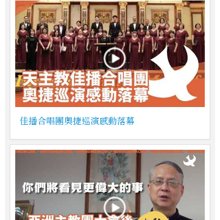
佳播合唱團奧捷巡演感動落幕