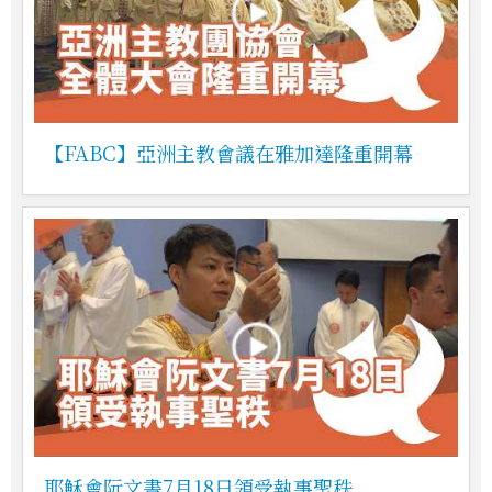
【FABC】亞洲主教會議在雅加達隆重開幕
耶穌會阮文書7月18日領受執事聖秩