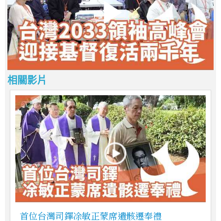
相關影片
首位台灣司鐸凃敏正蒙席遺骸遷奉禮