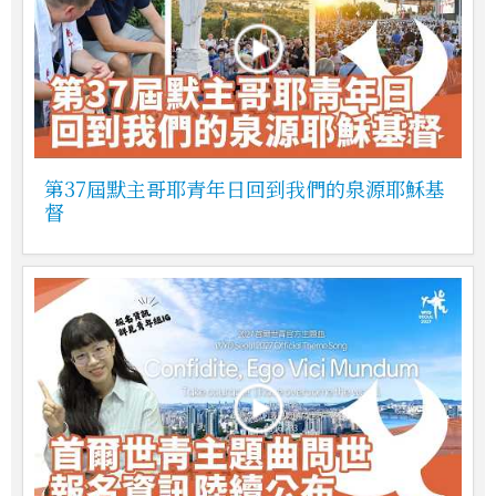
第37屆默主哥耶青年日回到我們的泉源耶穌基
督