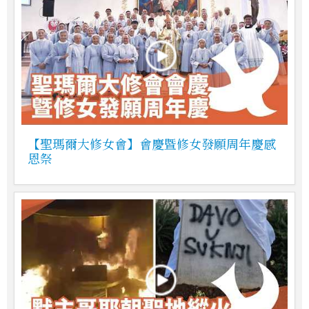
【聖瑪爾大修女會】會慶暨修女發願周年慶感
恩祭