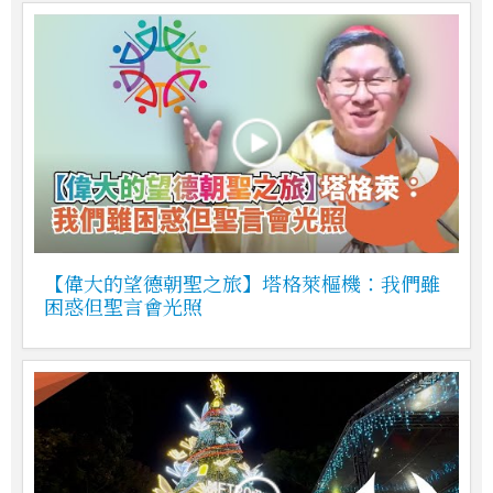
【偉大的望德朝聖之旅】塔格萊樞機：我們雖
困惑但聖言會光照