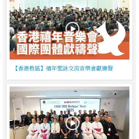
【香港教區】禧年聖詠交流音樂會獻禱聲