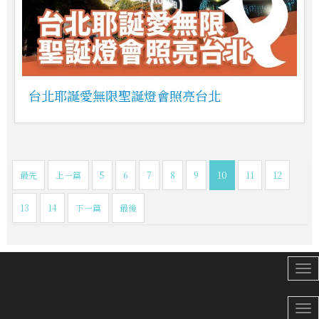
台北耶誕愛無限聖誕燈會照亮台北
最先
上一篇
5
6
7
8
9
10
11
12
13
14
下一篇
最後