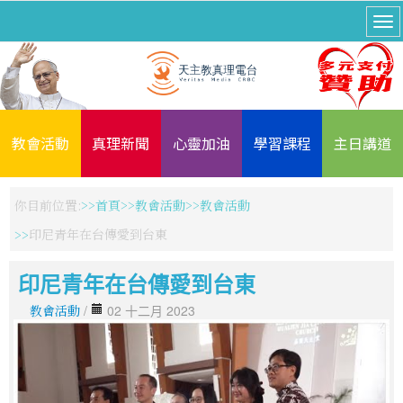
教會活動
真理新聞
心靈加油
學習課程
主日講道
你目前位置:
首頁
教會活動
教會活動
印尼青年在台傳愛到台東
印尼青年在台傳愛到台東
教會活動
/
02 十二月 2023