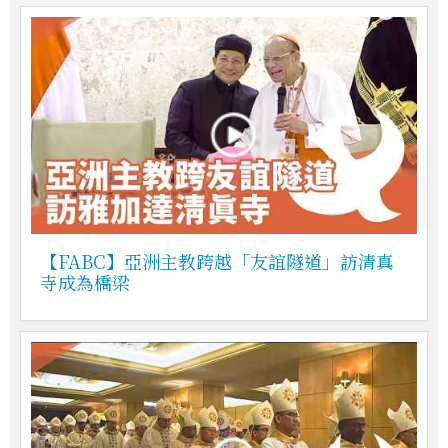
【FABC】亞洲主教跨越「友誼隧道」訪清真
寺成為橋梁