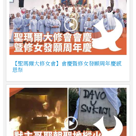
【聖瑪爾大修女會】會慶暨修女發願周年慶感
恩祭