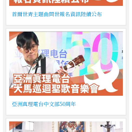
首爾世青主題曲問世報名資訊陸續公布
亞洲真理電台中文部50周年