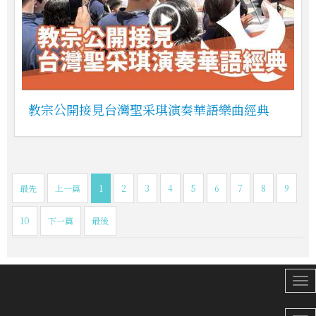
教宗公開接見台灣聖采琪演奏華語樂曲經典
最先
上一篇
1
2
3
4
5
6
7
8
9
10
下一篇
最後