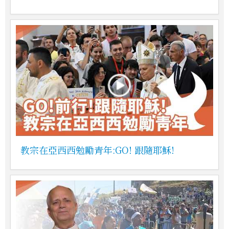
教宗在亞西西勉勵青年:GO! 跟隨耶穌!