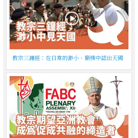
教宗三鐘經：在日常的渺小、簡樸中認出天國