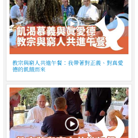
教宗與窮人共進午餐：我帶著對正義、對真愛
德的飢餓而來