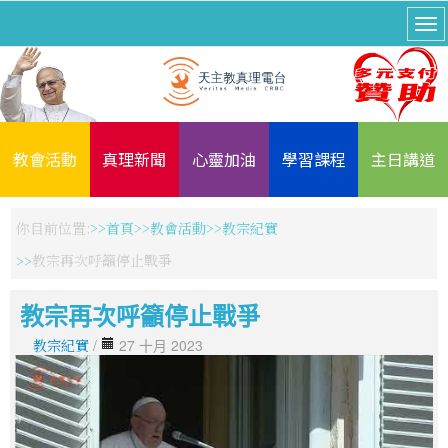
教會活動
真理新聞
心靈加油
學習課程
主日講道
你目前位置:
首頁
教會活動
教宗紀實
教宗再次呼籲停止戰爭
教宗再次呼籲停止戰爭
教宗紀實
/
27 十月 2023