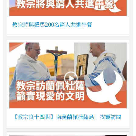
教宗將與羅馬200名窮人共進午餐
【教宗良十四世】南義蘭佩杜薩島｜牧靈訪問