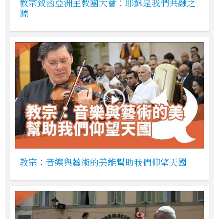
教宗致函亞洲主教團大會：耶穌是我們共融之
源
教宗：音樂與藝術的美能幫助我們仰望天國