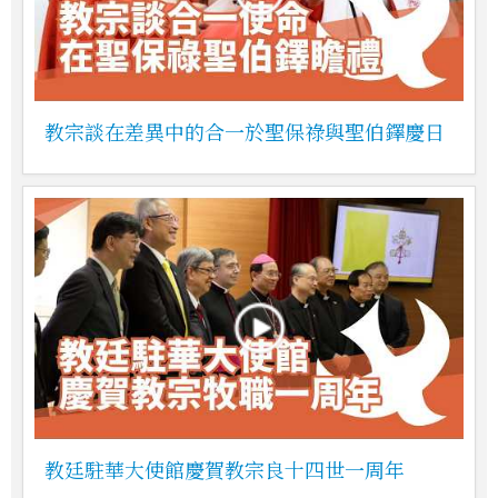
教宗談在差異中的合一於聖保祿與聖伯鐸慶日
教廷駐華大使館慶賀教宗良十四世一周年