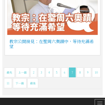
教宗公開接見：在聖周六奧蹟中，等待充滿希
望
最先
上一篇
2
3
4
5
6
7
8
9
10
11
下一篇
最後