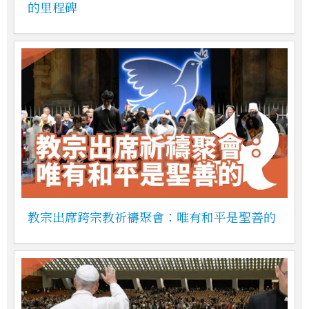
的里程碑
教宗出席跨宗教祈禱聚會：唯有和平是聖善的