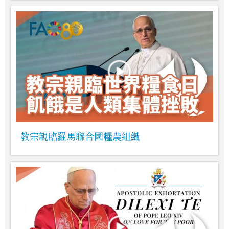
教宗親臨羅馬聯合國糧農組織