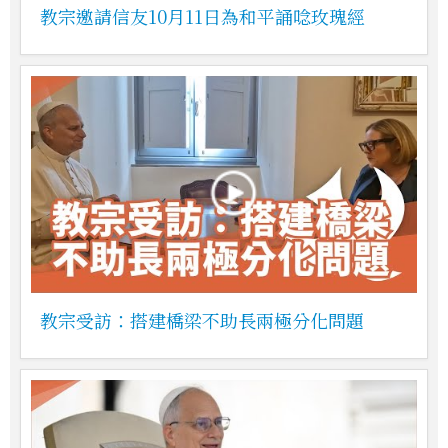
教宗邀請信友10月11日為和平誦唸玫瑰經
教宗受訪：搭建橋梁不助長兩極分化問題