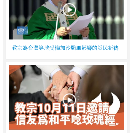
教宗為台灣等地受樺加沙颱風影響的災民祈禱