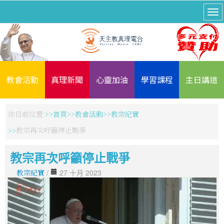
教會活動
真理新聞
心靈加油
學習課程
主日講道
你目前位置:
首頁
教會活動
教宗紀實
教宗再次呼籲停止戰爭
教宗再次呼籲停止戰爭
教宗紀實
/
27 十月 2023