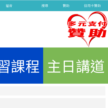
福音
separator
搜尋
贊助
信用卡贊助
習課程
主日講道