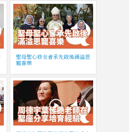
含
聖母聖心修女會承先啟後滿溢恩
寵喜樂