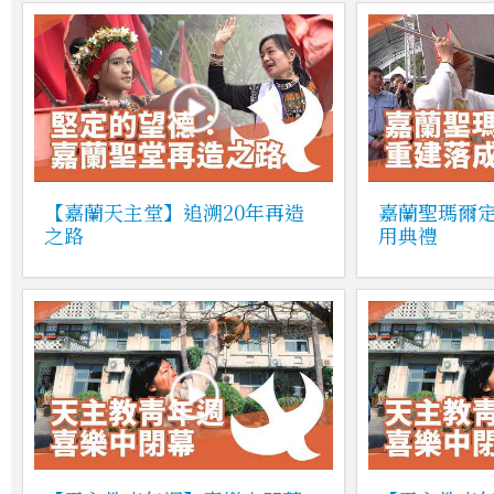
【嘉蘭天主堂】追溯20年再造
嘉蘭聖瑪爾
之路
用典禮