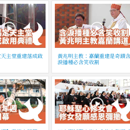
定天主堂重建落成啟
黃兆明主教：嘉蘭重建是奇蹟
淚播種必含笑收割