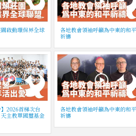
莊園啟動環保界全球
各地教會領袖呼籲為中東的和
祈禱
】2026首梯次台
各地教會領袖呼籲為中東的和
｜天主教單國璽基金
祈禱