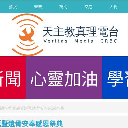
藝文
音樂
英文
家庭
人物
新聞
心靈加油
學
總主教百歲冥誕暨遺骨安奉感恩祭典
誕暨遺骨安奉感恩祭典