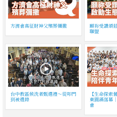
方濟會高征財神父殯葬彌撒
願祢受讚頌
聯盟
台中教區候洗者甄選禮～從叩門
【生命探索營
到被選錄
東圓滿落幕
會