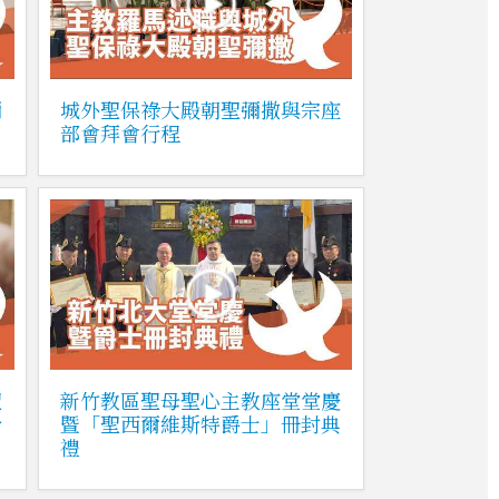
彌
城外聖保祿大殿朝聖彌撒與宗座
部會拜會行程
聖
新竹教區聖母聖心主教座堂堂慶
合
暨「聖西爾維斯特爵士」冊封典
禮