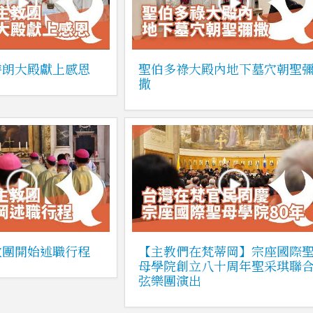
特朗大殿獻上感恩
聖伯多祿大殿內地下墓穴朝聖
撒
教團開始述職行程
【主教們在梵蒂岡】宗座國際
母學院創立八十周年聖采琪聯
弦樂團演出