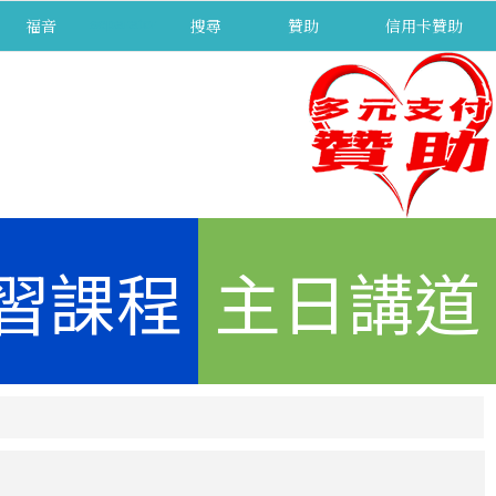
福音
separator
搜尋
贊助
信用卡贊助
習課程
主日講道