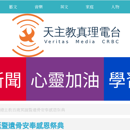
藝文
音樂
英文
家庭
人物
新聞
心靈加油
學
總主教百歲冥誕暨遺骨安奉感恩祭典
誕暨遺骨安奉感恩祭典