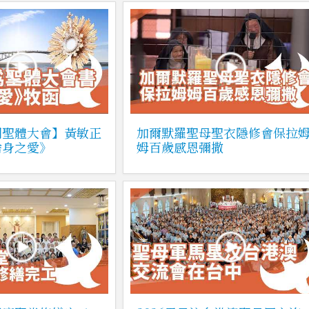
國聖體大會】黃敏正
加爾默羅聖母聖衣隱修會保拉
捨身之愛》
姆百歲感恩彌撒