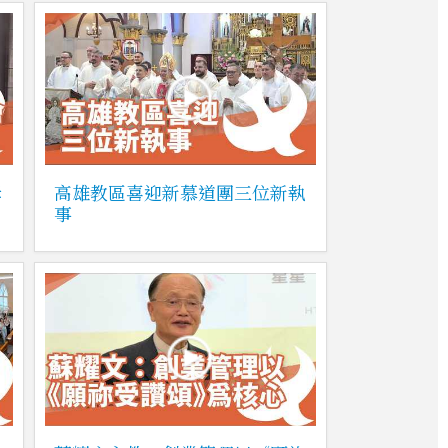
姆
高雄教區喜迎新慕道團三位新執
事