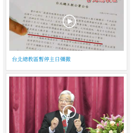
台北總教區暫停主日彌撒