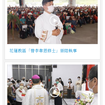
花蓮教區「曾李韋恩修士」晉陞執事