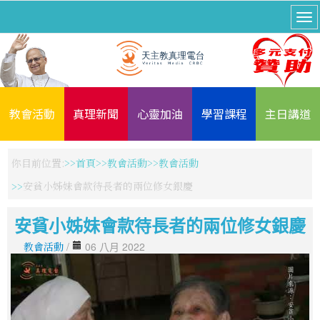
教會活動
真理新聞
心靈加油
學習課程
主日講道
你目前位置:
首頁
教會活動
教會活動
安貧小姊妹會款待長者的兩位修女銀慶
安貧小姊妹會款待長者的兩位修女銀慶
教會活動
/
06 八月 2022