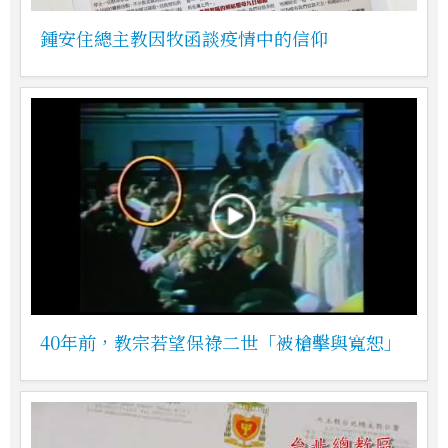
鍾安住總主教因牧函談疫情中的信仰
40年前，教宗若望保祿二世「被槍擊與寬恕」