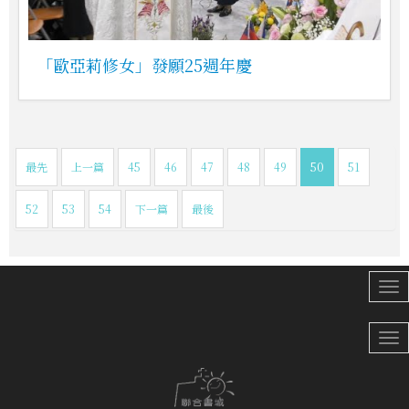
「歐亞莉修女」發願25週年慶
最先
上一篇
45
46
47
48
49
50
51
52
53
54
下一篇
最後