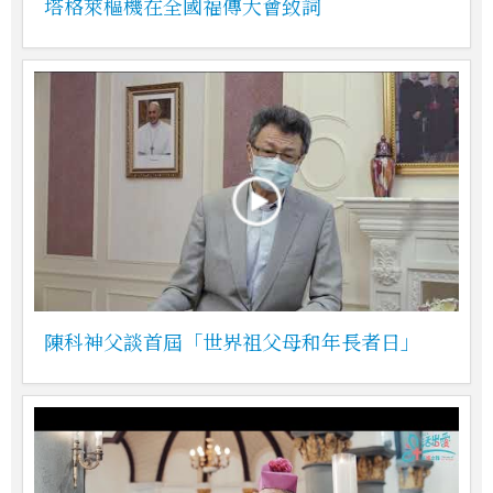
塔格萊樞機在全國福傳大會致詞
陳科神父談首屆「世界祖父母和年長者日」