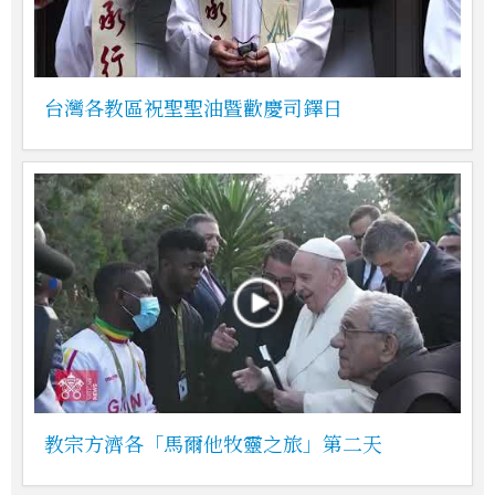
台灣各教區祝聖聖油暨歡慶司鐸日
教宗方濟各「馬爾他牧靈之旅」第二天