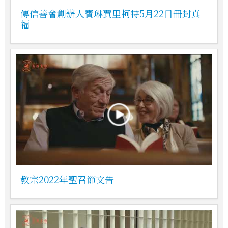
傳信善會創辦人寶琳賈里柯特5月22日冊封真
福
教宗2022年聖召節文告