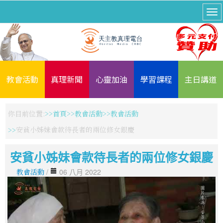
教會活動
真理新聞
心靈加油
學習課程
主日講道
你目前位置:
首頁
教會活動
教會活動
安貧小姊妹會款待長者的兩位修女銀慶
安貧小姊妹會款待長者的兩位修女銀慶
教會活動
/
06 八月 2022