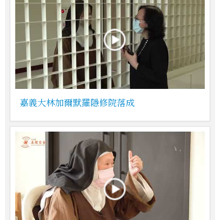
嘉義大林加爾默羅隱修院落成