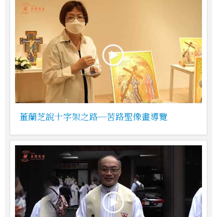
董蘭芝說十字架之路─苦路聖像畫導覽