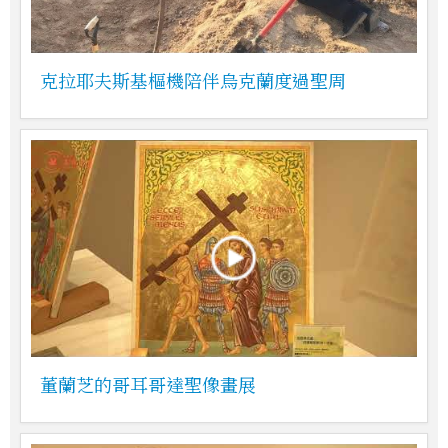
克拉耶夫斯基樞機陪伴烏克蘭度過聖周
董蘭芝的哥耳哥達聖像畫展