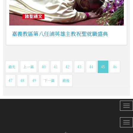
嘉義教區第八任浦英雄主教祝聖就職盛典
最先
上一篇
40
41
42
43
44
45
46
47
48
49
下一篇
最後