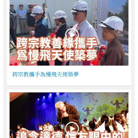
跨宗教攜手為慢飛天使築夢