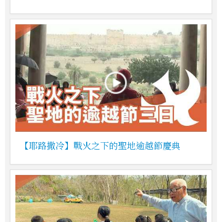
【耶路撒冷】戰火之下的聖地逾越節慶典