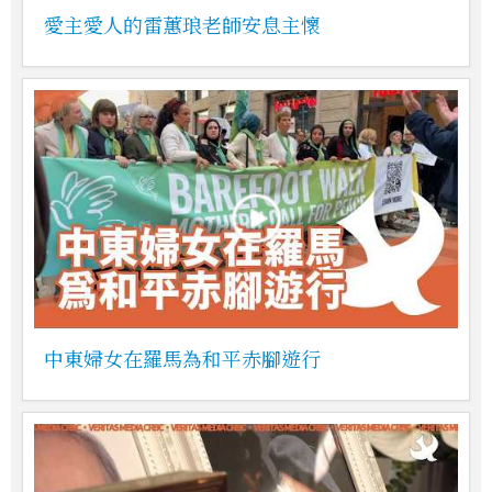
愛主愛人的雷蕙琅老師安息主懷
中東婦女在羅馬為和平赤腳遊行