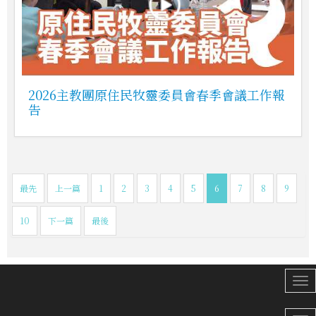
2026主教團原住民牧靈委員會春季會議工作報
告
最先
上一篇
1
2
3
4
5
6
7
8
9
10
下一篇
最後