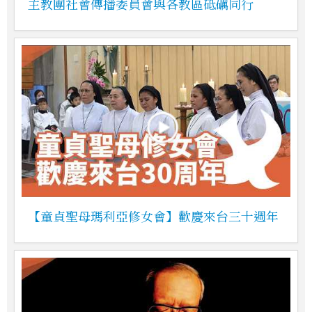
主教團社會傳播委員會與各教區砥礪同行
【童貞聖母瑪利亞修女會】歡慶來台三十週年