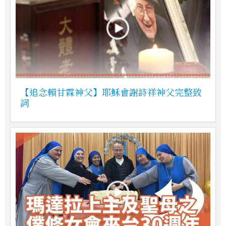
【追念賴甘霖神父】耶穌會謝詩祥神父完整致
詞