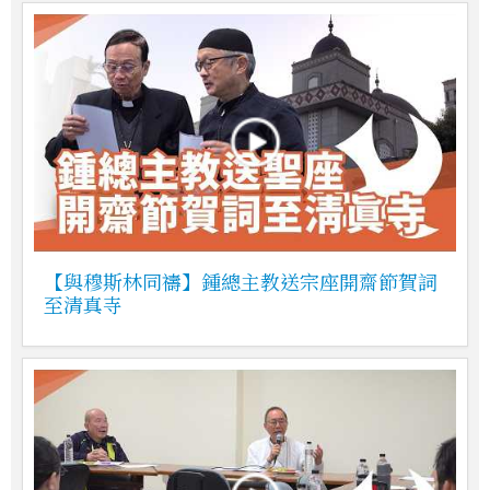
【與穆斯林同禱】鍾總主教送宗座開齋節賀詞
至清真寺