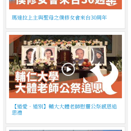
瑪達拉上主與聖母之僕修女會來台30周年
【道愛．道別】輔大大體老師慰靈公祭感恩追
思禮