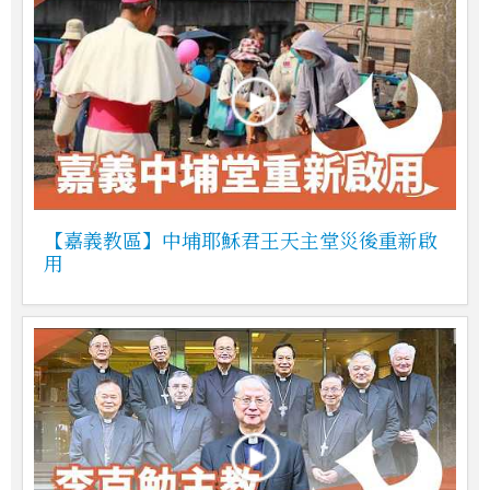
【嘉義教區】中埔耶穌君王天主堂災後重新啟
用