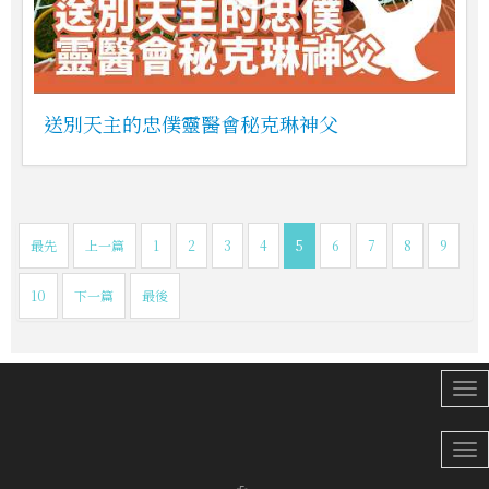
送別天主的忠僕靈醫會秘克琳神父
最先
上一篇
1
2
3
4
5
6
7
8
9
10
下一篇
最後