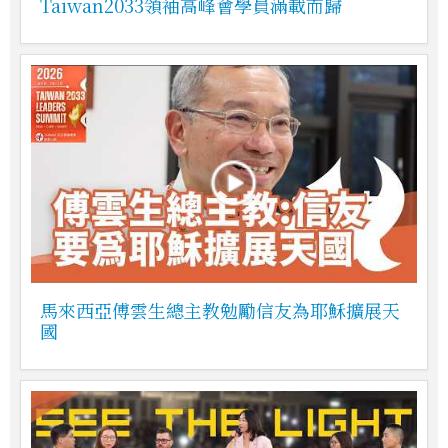
Taiwan2033領袖高峰會學員滿載而歸
馬來西亞傅雲生總主教勉勵信友為耶穌擴展天
國