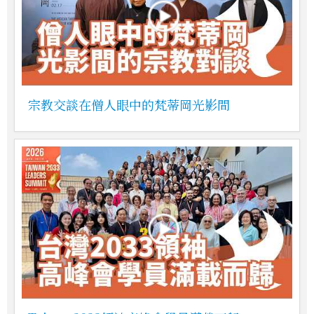
宗教交談在僧人眼中的梵蒂岡光影間