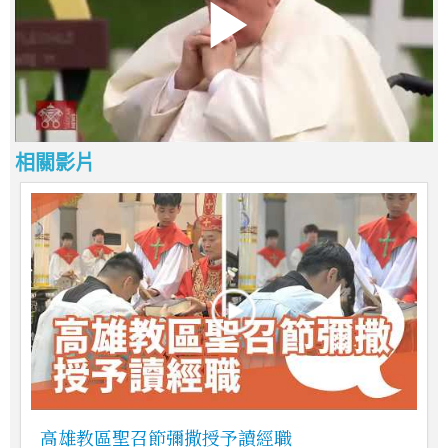
相關影片
高雄教區聖召節彌撒授予讀經職