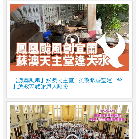
【鳳凰颱風】蘇澳天主堂 | 災後修繕整建 | 台
北總教區感謝恩人馳援