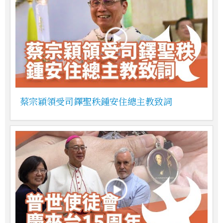
蔡宗穎領受司鐸聖秩鍾安住總主教致詞