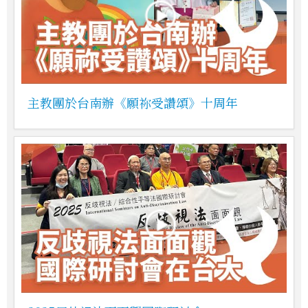
主教團於台南辦《願祢受讚頌》十周年