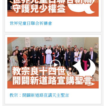
世界兒童日聯合祈禱會
教宗：開闢新道路宣講天主聖言