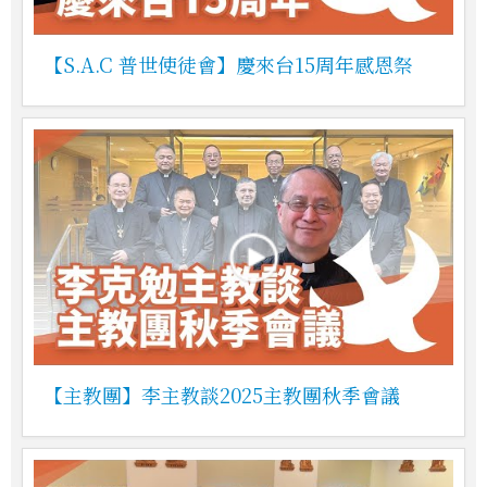
【S.A.C 普世使徒會】慶來台15周年感恩祭
【主教團】李主教談2025主教團秋季會議