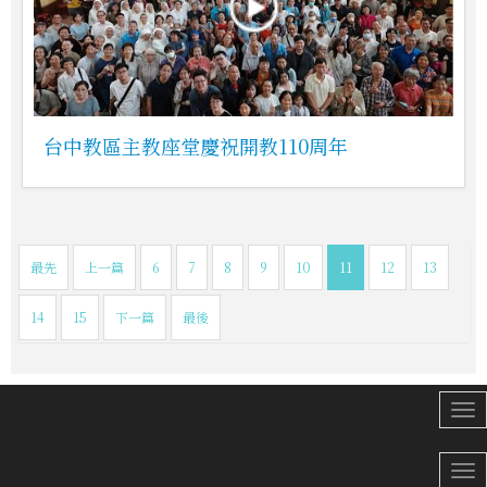
台中教區主教座堂慶祝開教110周年
最先
上一篇
6
7
8
9
10
11
12
13
14
15
下一篇
最後