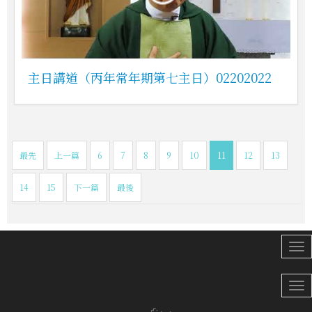
主日講道（丙年常年期第七主日）02202022
最先
上一篇
6
7
8
9
10
11
12
13
14
15
下一篇
最後