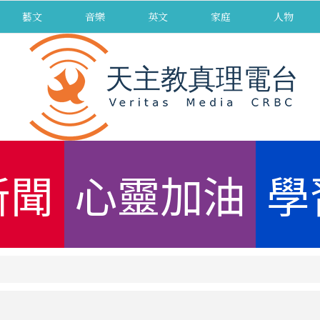
藝文
音樂
英文
家庭
人物
新聞
心靈加油
學