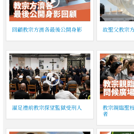
回顧教宗方濟各最後公開身影
故聖父教宗方
濯足禮前教宗探望監獄受刑人
教宗親臨聖
者