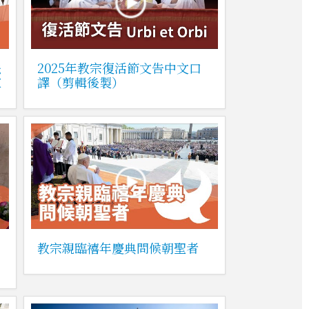
法
2025年教宗復活節文告中文口
家
譯（剪輯後製）
教宗親臨禧年慶典問候朝聖者