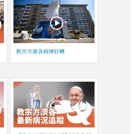
岡
教宗方濟各病情好轉