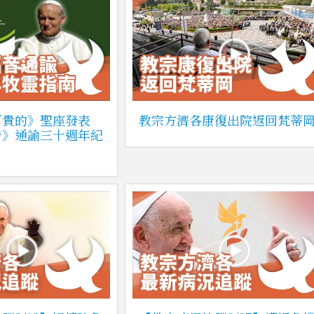
可貴的》聖座發表
教宗方濟各康復出院返回梵蒂
音》通諭三十週年紀