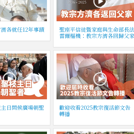
濟各就任12年事蹟
聖座平信徒暨家庭與生命部長
雷爾樞機：教宗方濟各回歸父
枝主日問候廣場朝聖
歡迎收看2025教宗復活節文告
轉播