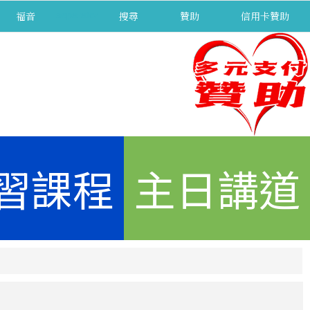
福音
separator
搜尋
贊助
信用卡贊助
習課程
主日講道