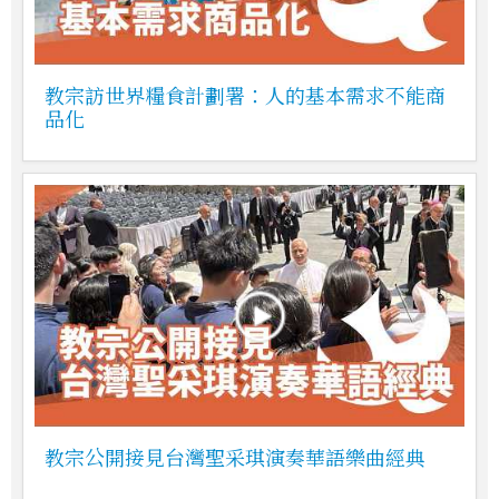
教宗訪世界糧食計劃署：人的基本需求不能商
品化
教宗公開接見台灣聖采琪演奏華語樂曲經典