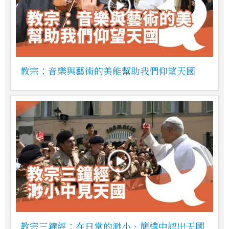
教宗：音樂與藝術的美能幫助我們仰望天國
教宗三鐘經：在日常的渺小、簡樸中認出天國