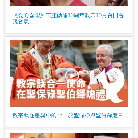
《愛的喜樂》宗座勸諭10周年教宗10月召開會
議省思
教宗談在差異中的合一於聖保祿與聖伯鐸慶日