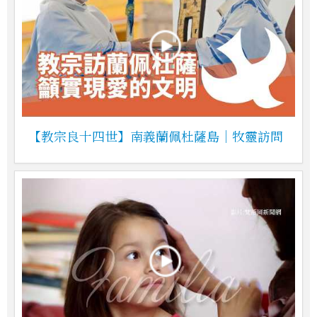
【教宗良十四世】南義蘭佩杜薩島｜牧靈訪問