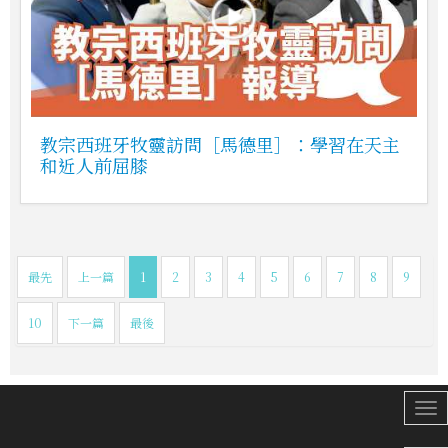
教宗西班牙牧靈訪問［馬德里］：學習在天主
和近人前屈膝
最先
上一篇
1
2
3
4
5
6
7
8
9
10
下一篇
最後