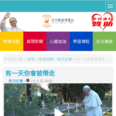
教會活動
真理新聞
心靈加油
學習課程
主日講道
你目前位置:
首頁
教會活動
教宗紀實
有一天你會被帶走
有一天你會被帶走
教宗紀實
/
13 七月 2022