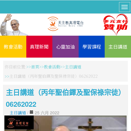
教會活動
真理新聞
心靈加油
學習課程
主日講道
你目前位置:
首頁
教會活動
主日講道
主日講道（丙年聖伯鐸及聖保祿宗徒）06262022
主日講道（丙年聖伯鐸及聖保祿宗徒）
06262022
主日講道
/
25 六月 2022