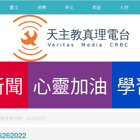
藝文
音樂
英文
家庭
人物
新聞
心靈加油
學
保祿宗徒）06262022
62022