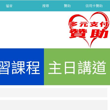
福音
separator
搜尋
贊助
信用卡贊助
習課程
主日講道