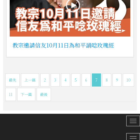
教宗邀請信友10月11日為和平誦唸玫瑰經
最先
上一篇
2
3
4
5
6
7
8
9
10
11
下一篇
最後