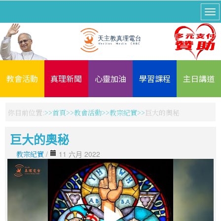
教會活動
真理新聞
心靈加油
學習課程
主日講道
你目前位置:
首頁
教會活動
教宗紀實
巨大的奧秘
巨大的奧秘
教宗紀實
/
11 六月 2022