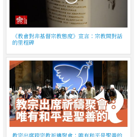
《教會對非基督宗教態度》宣言：宗教間對話
的里程碑
教宗出席跨宗教祈禱聚會：唯有和平是聖善的