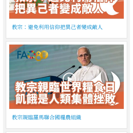
教宗：避免利用信仰把異己者變成敵人
教宗親臨羅馬聯合國糧農組織