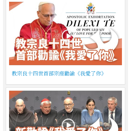
教宗良十四世首部宗座勸諭《我愛了你》