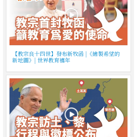
【教宗良十四世】發布新牧函 |《繪製希望的
新地圖》| 世界教育禧年