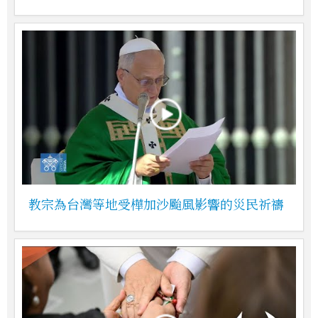
教宗為台灣等地受樺加沙颱風影響的災民祈禱