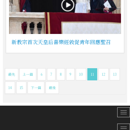
新教宗首次天皇后喜樂經敦促青年回應聖召
最先
上一篇
6
7
8
9
10
11
12
13
14
15
下一篇
最後