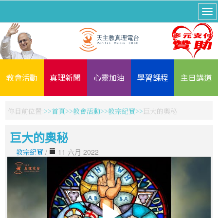
教會活動
真理新聞
心靈加油
學習課程
主日講道
你目前位置:
首頁
教會活動
教宗紀實
巨大的奧秘
巨大的奧秘
教宗紀實
/
11 六月 2022