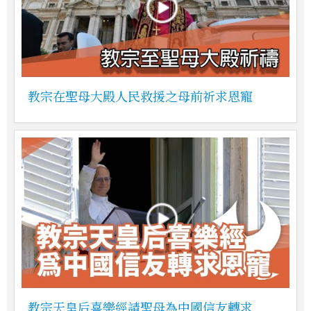
教宗在聖母大殿人民救援之母前祈求恩寵
教宗天皇后喜樂經請聖母為中國信友轉求