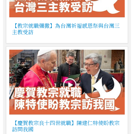
【教宗就職彌撒】為台灣祈福感恩祭與台灣三
主教受訪
【慶賀教宗良十四世就職】陳建仁特使盼教宗
訪問我國