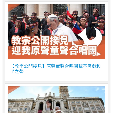
【教宗公開接見】原聲童聲合唱團梵蒂岡獻和
平之聲