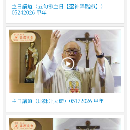
主日講道（五旬節主日【聖神降臨節】）
05242026 甲年
主日講道（耶穌升天節）05172026 甲年