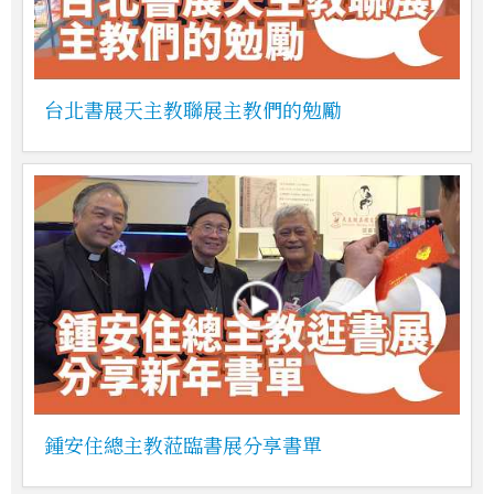
台北書展天主教聯展主教們的勉勵
鍾安住總主教蒞臨書展分享書單