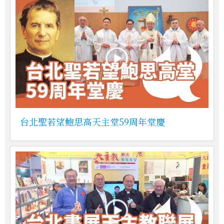
台北聖若望鮑思高天主堂59周年堂慶