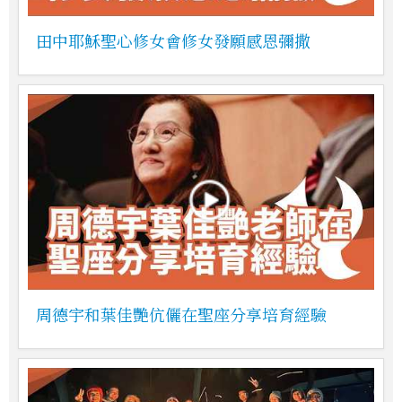
田中耶穌聖心修女會修女發願感恩彌撒
周德宇和葉佳艷伉儷在聖座分享培育經驗