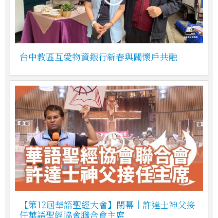
台中教區互愛物資銀行新春與關懷戶共融
【第12屆華語聖經大會】閉幕｜許達士神父接
任華語聖經協會聯合會主席