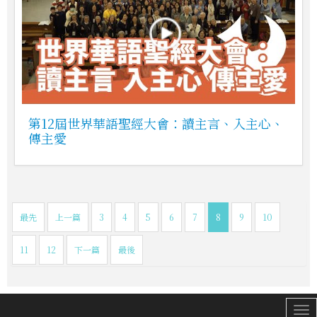
第12屆世界華語聖經大會：讀主言、入主心、
傳主愛
最先
上一篇
3
4
5
6
7
8
9
10
11
12
下一篇
最後