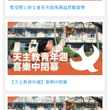
聖母聖心修女會承先啟後滿溢恩寵喜樂
【天主教青年週】喜樂中閉幕