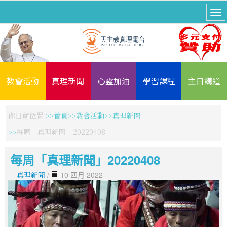
教會活動
真理新聞
心靈加油
學習課程
主日講道
你目前位置:
首頁
教會活動
真理新聞
每周「真理新聞」20220408
每周「真理新聞」20220408
真理新聞
/
10 四月 2022