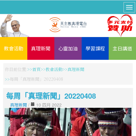
教會活動
真理新聞
心靈加油
學習課程
主日講道
你目前位置:
首頁
教會活動
真理新聞
每周「真理新聞」20220408
每周「真理新聞」20220408
真理新聞
/
10 四月 2022