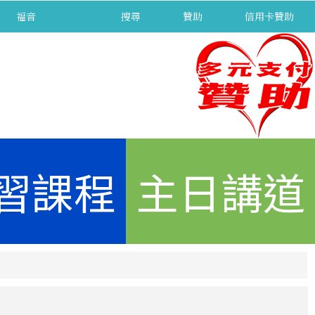
福音
separator
搜尋
贊助
信用卡贊助
習課程
主日講道