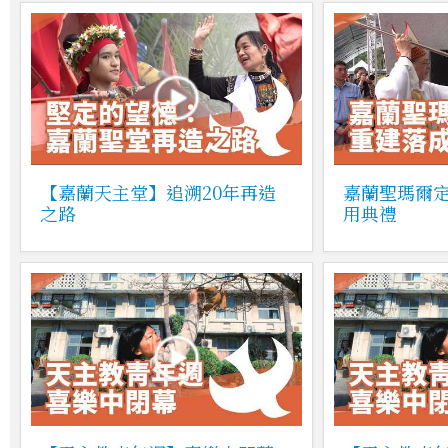
【嘉蘭天主堂】追溯20年再造
嘉蘭聖瑪爾
之路
用典禮