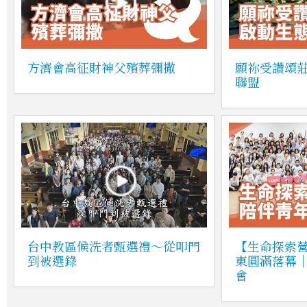
方濟會高征財神父殯葬彌撒
願祢受讚頌
聯盟
台中教區候洗者甄選禮～從叩門
【生命探索營
到被選錄
東圓滿落幕
會