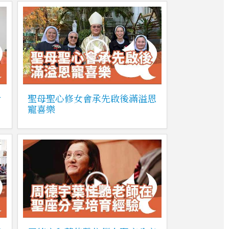
含
聖母聖心修女會承先啟後滿溢恩
寵喜樂