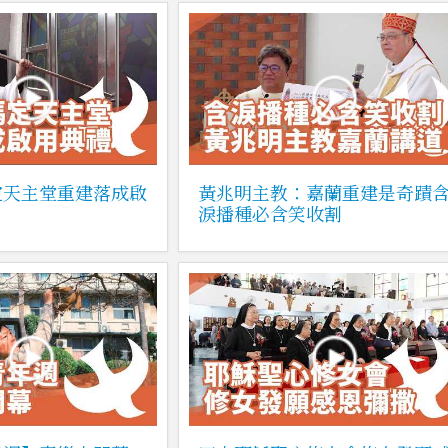
定天主堂重建落成啟
黃兆明主教：嘉蘭重建是奇蹟
淚播種必含笑收割