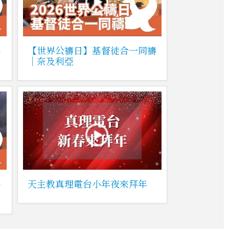
平
【世界公禱日】基督徒合一同禱
｜奈及利亞
平
天主教真理電台小年夜來拜年