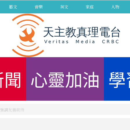
藝文
音樂
英文
家庭
人物
新聞
心靈加油
學
強調友善款待