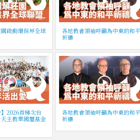
莊園啟動環保界全球
各地教會領袖呼籲為中東的和
祈禱
】2026首梯次台
各地教會領袖呼籲為中東的和
｜天主教單國璽基金
祈禱