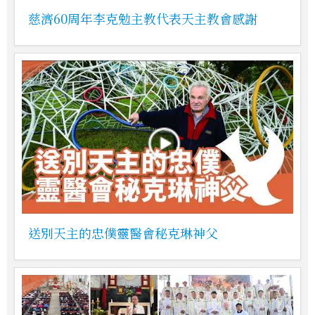
慈濟60周年李克勉主教代表天主教會感謝
送別天主的忠僕靈醫會秘克琳神父