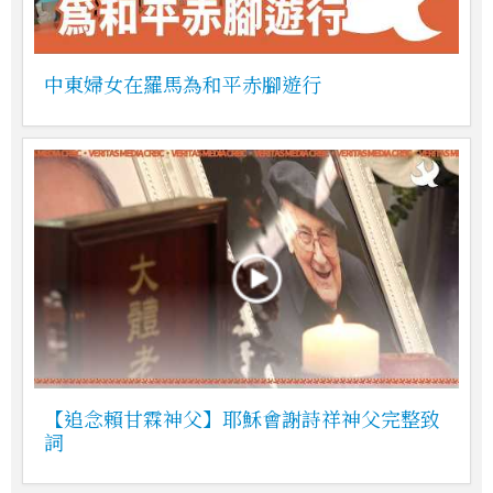
中東婦女在羅馬為和平赤腳遊行
【追念賴甘霖神父】耶穌會謝詩祥神父完整致
詞