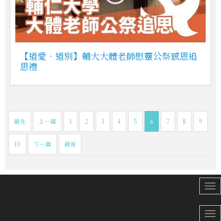
【道愛．道別】輔大大體老師慰靈公祭感恩追
思禮
最先
上一篇
1
2
3
4
5
6
7
8
9
10
下一篇
最後