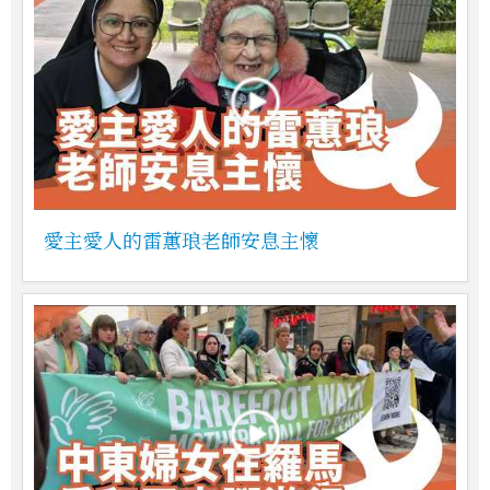
愛主愛人的雷蕙琅老師安息主懷