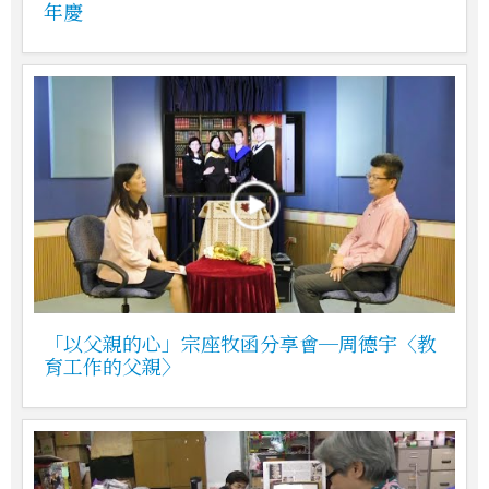
年慶
「以父親的心」宗座牧函分享會─周德宇〈教
育工作的父親〉