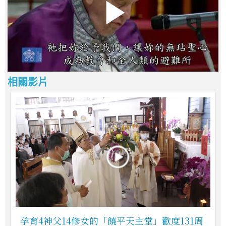
相關影片
孕育4神父14修女的「饒平天主堂」歡度131周