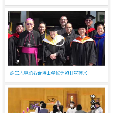
靜宜大學頒名譽博士學位予賴甘霖神父