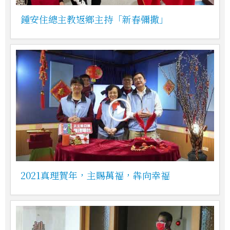
鍾安住總主教返鄉主持「新春彌撒」
2021真理賀年，主賜萬福，犇向幸福