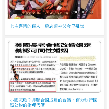
上主喜樂的僕人－房志榮神父今早離世
小國悲歌？非聯合國成員的台灣，奮力執行國
際公約的倫理代價