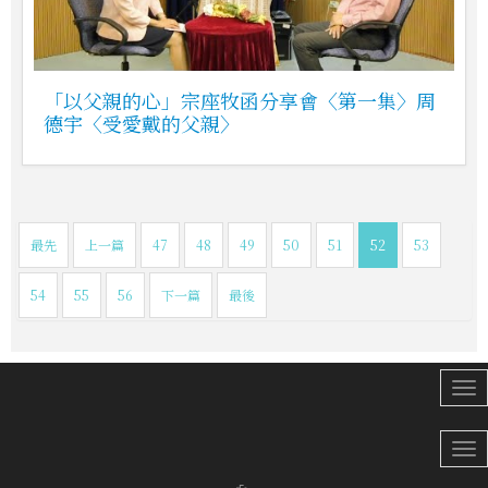
「以父親的心」宗座牧函分享會〈第一集〉周
德宇〈受愛戴的父親〉
最先
上一篇
47
48
49
50
51
52
53
54
55
56
下一篇
最後