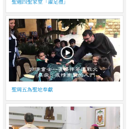
聖週四聖家堂「濯足禮」
聖周五為聖地奉獻