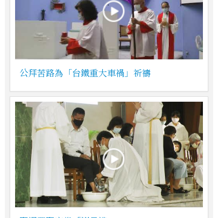
公拜苦路為「台鐵重大車禍」祈禱