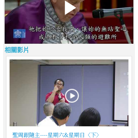
相關影片
聖周跟隨主----星期六&星期日〈下〉