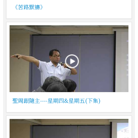
《苦路默禱》
聖周跟隨主----星期四&星期五(下集)