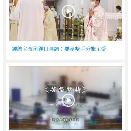
鍾總主教司鐸日強調：要藉雙手分施主愛