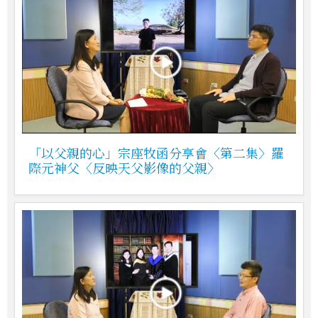
「以父親的心」宗座牧函分享會〈第二集〉羅
際元神父〈反映天父影像的父親〉