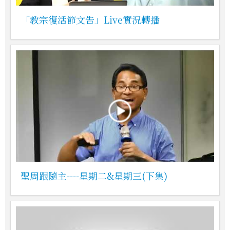
「教宗復活節文告」Live實況轉播
聖周跟隨主----星期二&星期三(下集)