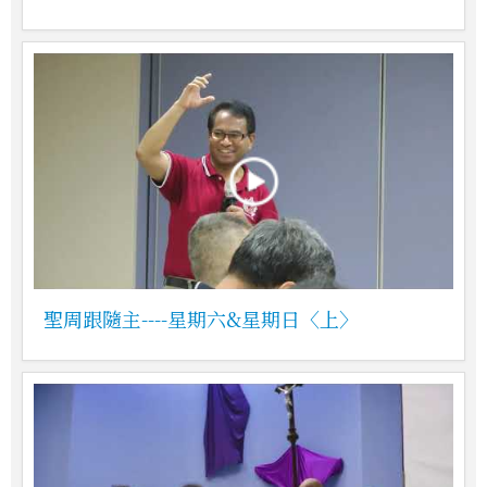
聖周跟隨主----星期六&星期日〈上〉