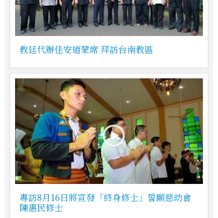
教廷代辦佳安道蒙席 拜訪台南教區
專訪8月16日將宣發「終身修士」誓願慈幼會
陳惠民修士