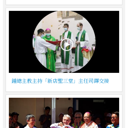
鍾總主教主持「新店聖三堂」主任司鐸交接