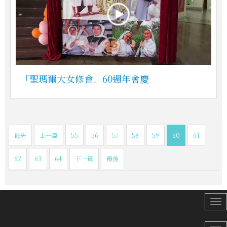
「聖瑪爾大女修會」60週年會慶
最先
上一篇
55
56
57
58
59
60
61
62
63
64
下一篇
最後