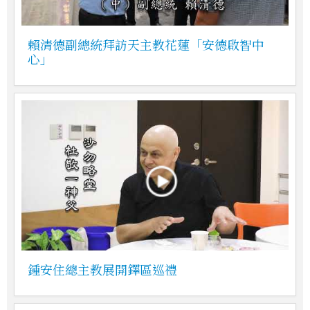
賴清德副總統拜訪天主教花蓮「安德啟智中
心」
鍾安住總主教展開鐸區巡禮