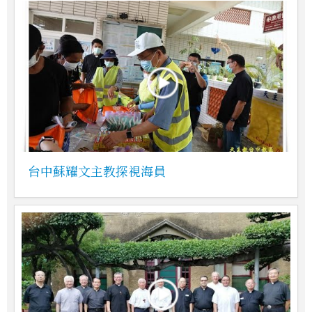
台中蘇耀文主教探視海員