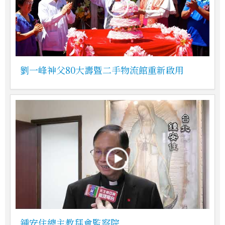
劉一峰神父80大壽暨二手物流館重新啟用
鍾安住總主教拜會監察院