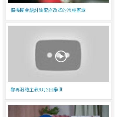
樞機團會議討論聖座改革的宗座憲章
鄭再發總主教9月2日辭世