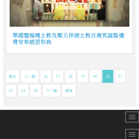
單國璽樞機主教及鄭天祥總主教百歲冥誕暨遺
骨安奉感恩祭典
最先
上一篇
36
37
38
39
40
41
42
43
44
45
下一篇
最後