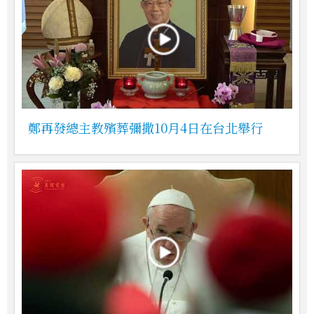
鄭再發總主教殯葬彌撒10月4日在台北舉行