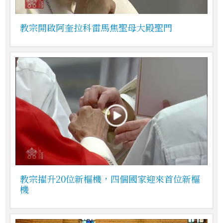
教宗開啟阿奎拉科雷馬焦聖母大殿聖門
教宗擢升20位新樞機，四個國家迎來首位新樞
機