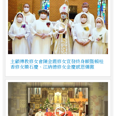
主顧傳教修女會陳金霞修女宣發終身願暨賴桂
香修女鑽石慶、江納德修女金慶感恩彌撒