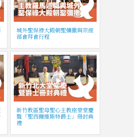
彌
城外聖保祿大殿朝聖彌撒與宗座
部會拜會行程
聖
新竹教區聖母聖心主教座堂堂慶
合
暨「聖西爾維斯特爵士」冊封典
禮