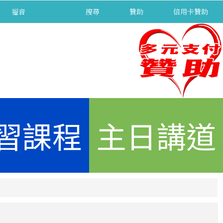
福音
separator
搜尋
贊助
信用卡贊助
習課程
主日講道