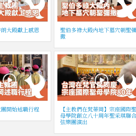
特朗大殿獻上感恩
聖伯多祿大殿內地下墓穴朝聖
撒
教團開始述職行程
【主教們在梵蒂岡】宗座國際
母學院創立八十周年聖采琪聯
弦樂團演出