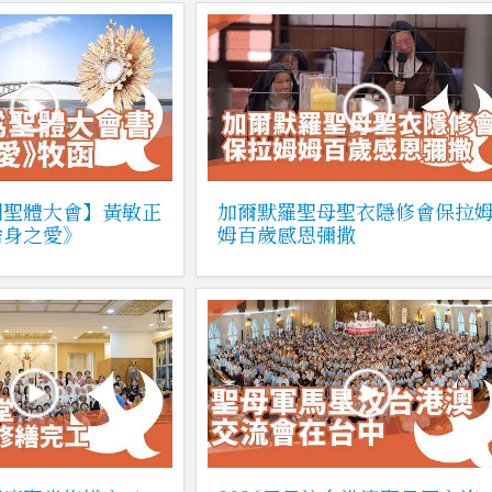
國聖體大會】黃敏正
加爾默羅聖母聖衣隱修會保拉
捨身之愛》
姆百歲感恩彌撒