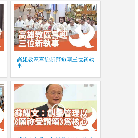
姆
高雄教區喜迎新慕道團三位新執
事