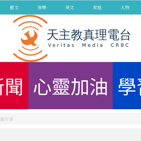
藝文
音樂
英文
家庭
人物
新聞
心靈加油
學
蘭祈禱