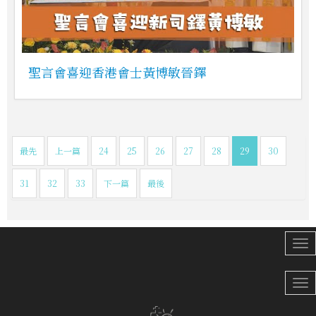
聖言會喜迎香港會士黃博敏晉鐸
最先
上一篇
24
25
26
27
28
29
30
31
32
33
下一篇
最後