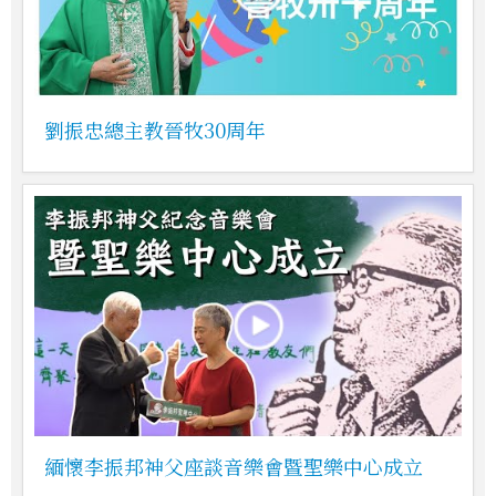
劉振忠總主教晉牧30周年
緬懷李振邦神父座談音樂會暨聖樂中心成立