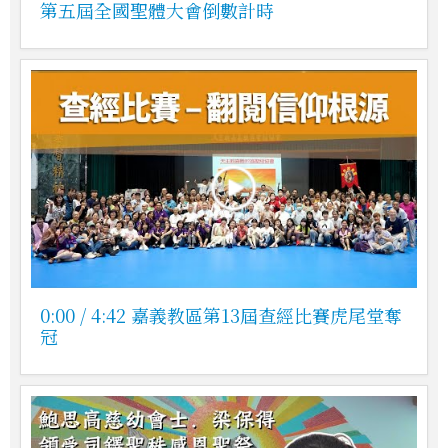
第五屆全國聖體大會倒數計時
0:00 / 4:42 嘉義教區第13屆查經比賽虎尾堂奪
冠