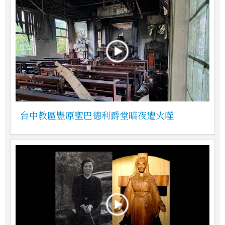
台中教區豐原聖巴德利爵堂暗夜遭火噬