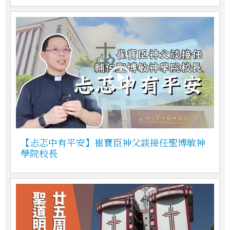
【忐忑中有平安】崔寶臣神父談接任聖博敏神
學院校長