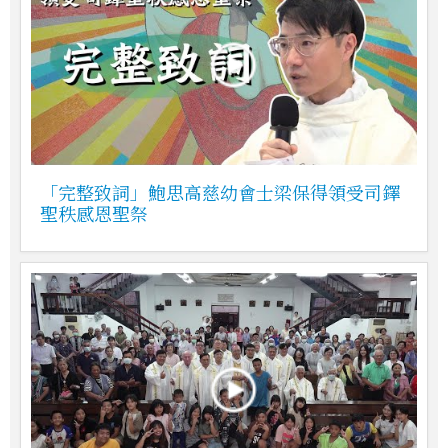
「完整致詞」鮑思高慈幼會士梁保得領受司鐸
聖秩感恩聖祭