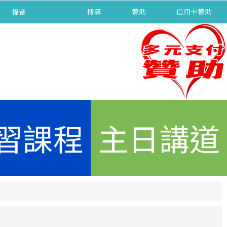
福音
separator
搜尋
贊助
信用卡贊助
習課程
主日講道