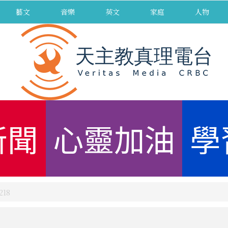
藝文
音樂
英文
家庭
人物
新聞
心靈加油
學
18