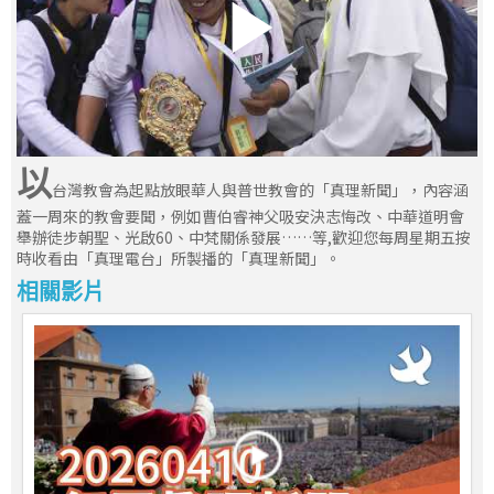
以
台灣教會為起點放眼華人與普世教會的「真理新聞」，內容涵
蓋一周來的教會要聞，例如曹伯睿神父吸安決志悔改、中華道明會
舉辦徒步朝聖、光啟60、中梵關係發展……等,歡迎您每周星期五按
時收看由「真理電台」所製播的「真理新聞」。
相關影片