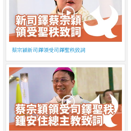
蔡宗穎新司鐸領受司鐸聖秩致詞