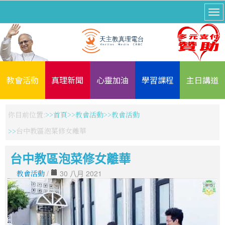
教會活動
真理新聞
心靈加油
學習課程
主日講道
你目前位置:
首頁
教會活動
教會活動
台中教區泡菜修女離華
台中教區泡菜修女離華
教會活動
/
30 八月 2021