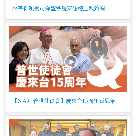
蔡宗穎領受司鐸聖秩鍾安住總主教致詞
【S.A.C 普世使徒會】慶來台15周年感恩祭