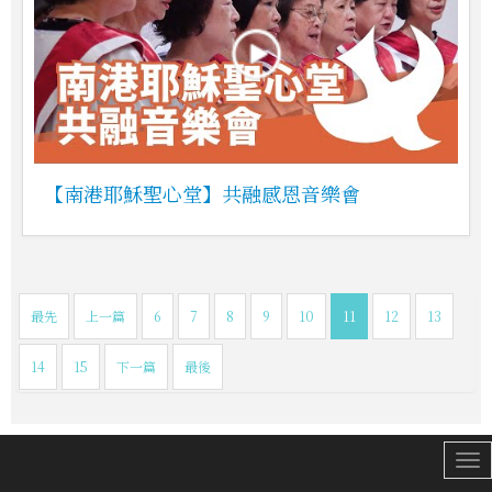
【南港耶穌聖心堂】共融感恩音樂會
最先
上一篇
6
7
8
9
10
11
12
13
14
15
下一篇
最後