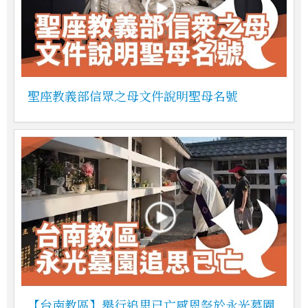
聖座教義部信眾之母文件說明聖母名號
【台南教區】舉行追思已亡感恩祭於永光墓園