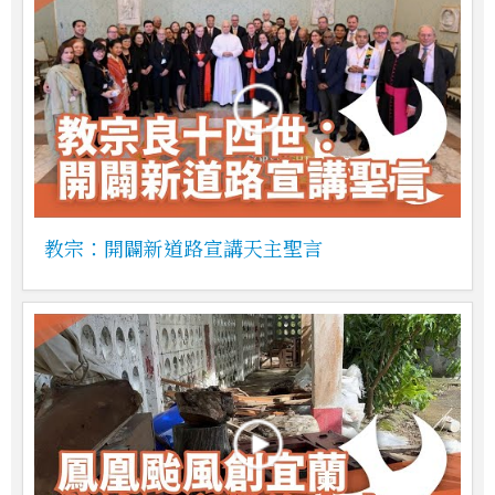
教宗：開闢新道路宣講天主聖言