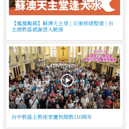
【鳳凰颱風】蘇澳天主堂 | 災後修繕整建 | 台
北總教區感謝恩人馳援
台中教區主教座堂慶祝開教110周年