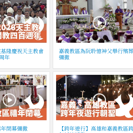
在基隆慶祝天主教會
嘉義教區為阮聆憶神父舉行殯
0周年
彌撒
禧年閉幕彌撒
【跨年遊行】高雄和嘉義教區