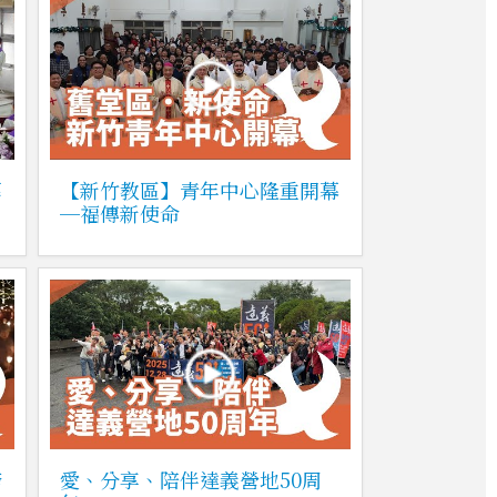
葬
【新竹教區】青年中心隆重開幕
─福傳新使命
跨
愛、分享、陪伴達義營地50周