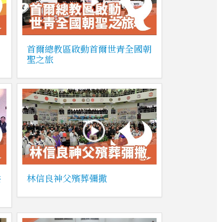
首爾總教區啟動首爾世青全國朝
聖之旅
共
林信良神父殯葬彌撒