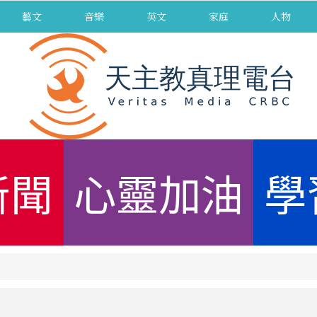
藝文
音樂
英文
家庭
人物
新聞
心靈加油
學