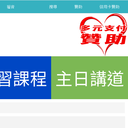
福音
separator
搜尋
贊助
信用卡贊助
習課程
主日講道