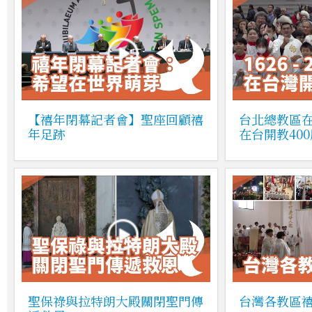
【禧年閉幕記者會】聖座回顧禧
台北總教區
年足跡
在台開教40
聖保祿與拉特朗大殿關閉聖門傳
台灣各教區