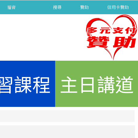
福音
separator
搜尋
贊助
信用卡贊助
習課程
主日講道