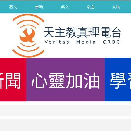
藝文
音樂
英文
家庭
人物
新聞
心靈加油
學