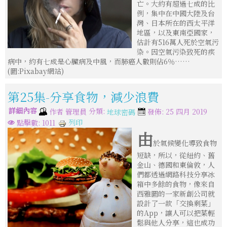
亡。大約有超過七成的比
例，集中在中國大陸及台
灣、日本所在的西太平洋
地區，以及東南亞國家，
估計有516萬人死於空氣污
染。因空氣污染致死的疾
病中，約有七成是心臟病及中風，而肺癌人數則佔6％……
(圖:Pixabay網站)
第25集-分享食物，減少浪費
詳細內容
分類:
作者
管理員
發佈: 25 四月 2019
地球密碼
列印
點擊數: 1011
由
於氣候變化導致食物
短缺，所以，從紐約、舊
金山、德國和東倫敦，人
們都透過網路科技分享冰
箱中多餘的食物，像來自
西雅圖的一家新創公司就
設計了一款「交換剩菜」
的App，讓人可以把菜輕
鬆與他人分享，這也成功