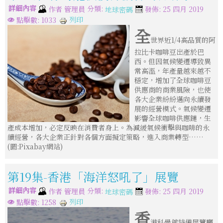
詳細內容
分類:
作者
管理員
發佈: 25 四月 2019
地球密碼
列印
點擊數: 1033
全
世界近1/4高品質的阿
拉比卡咖啡豆出產於巴
西。但因氣候變遷導致異
常高溫，年產量越來越不
穩定，增加了全球咖啡豆
供應商的商業風險，也使
各大企業紛紛邁向永續發
展的經營模式。氣候變遷
影響全球咖啡供應鏈，生
產成本增加，必定反映在消費者身上。為減緩氣候衝擊與咖啡的永
續經營，各大企業正針對各個方面擬定策略，進入商業轉型……
(圖:Pixabay網站)
第19集-香港「海洋怒吼了」展覽
詳細內容
分類:
作者
管理員
發佈: 25 四月 2019
地球密碼
列印
點擊數: 1258
香
港科學館特備展覽廳