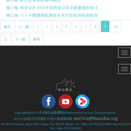
第14集-談巴黎氣候峰會的期待
第13集-專家估計2015年底將是15年來最嚴重的暖冬
第12集-六十多國環境能源部長為巴黎氣候峰會暖身
最先
上一篇
2
3
4
5
6
7
8
9
10
11
下一篇
最後
Copyright © 2019 天主教亞洲真理電台 Radio Veritas of Asia, Chinese Section.
service@tianzhu.org
10672 台灣台北市安居街 39 號 4 樓 服務信箱 :
4F, No.39, Anju St., Da’an Dist., Taipei City 10672, Taiwan. Tel：886-2-8732-5220 886-2-8732-5230
Fax：886-2-8732-5300