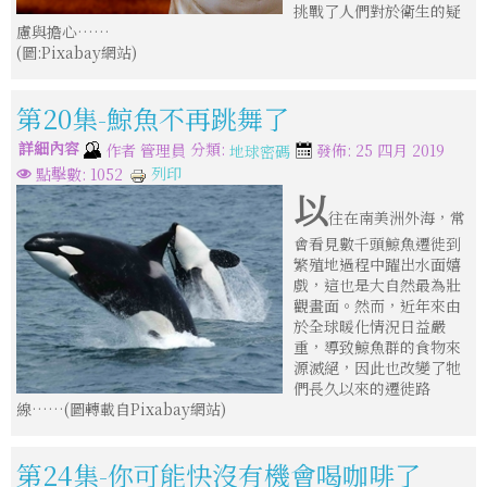
挑戰了人們對於衛生的疑
慮與擔心……
(圖:Pixabay網站)
第20集-鯨魚不再跳舞了
詳細內容
分類:
作者
管理員
發佈: 25 四月 2019
地球密碼
列印
點擊數: 1052
以
往在南美洲外海，常
會看見數千頭鯨魚遷徙到
繁殖地過程中躍出水面嬉
戲，這也是大自然最為壯
觀畫面。然而，近年來由
於全球暖化情況日益嚴
重，導致鯨魚群的食物來
源滅絕，因此也改變了牠
們長久以來的遷徙路
線……(圖轉載自Pixabay網站)
第24集-你可能快沒有機會喝咖啡了