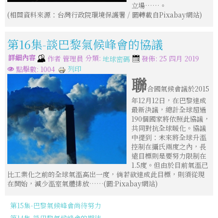
立場……。
(相關資料來源：台灣行政院環境保護署 / 圖轉載自Pixabay網站)
第16集-談巴黎氣候峰會的協議
詳細內容
分類:
作者
管理員
發佈: 25 四月 2019
地球密碼
列印
點擊數: 1004
聯
合國氣候會議於2015
年12月12日，在巴黎達成
最新決議，總計全球超過
190個國家將依照此協議，
共同對抗全球暖化。協議
中提到：未來將全球升溫
控制在攝氏兩度之內，長
遠目標則是要努力限制在
1.5度。但由於目前氣溫已
比工業化之前的全球氣溫高出一度，倘若欲達成此目標，則須從現
在開始，減少溫室氣體排放……(圖:Pixabay網站)
第15集-巴黎氣候峰會尚待努力