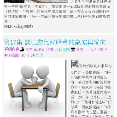
天氣呢？香港著名科普作
家─李逆熵(本名「李偉才」) 鄭重指出─全球暖化的危機是真實而
且迫切的。至於暖化的過程中出現嚴寒，這一方面既沒有偏離科學
家的理論預期，但另一方面也在程度和規模上令科學家感到頗為意
外。
(圖:Pixabay網站)
第17集-談巴黎氣候峰會的贏家與輸家
詳細內容
分類:
作者
管理員
發佈: 25 四月 2019
地球密碼
列印
點擊數: 1014
國
際政治談判多半是勾
心鬥角、各懷鬼胎、同時
充滿你爭我奪與利益交
換，甚至當參與的談判者
愈多，達成共同協議的機
會愈低。倘若由此角度來
看，2015年12月12日在巴
黎由195個國家所達成的全
球第一個氣候協議，的確
具有劃時代的歷史意義。
因為也不過才6年前，同樣