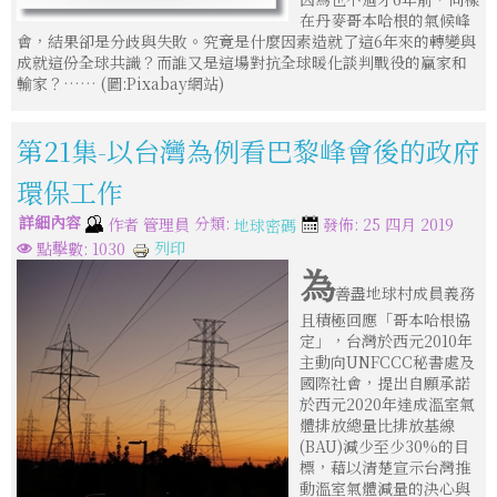
在丹麥哥本哈根的氣候峰
會，結果卻是分歧與失敗。究竟是什麼因素造就了這6年來的轉變與
成就這份全球共識？而誰又是這場對抗全球暖化談判戰役的贏家和
輸家？…… (圖:Pixabay網站)
第21集-以台灣為例看巴黎峰會後的政府
環保工作
詳細內容
分類:
作者
管理員
發佈: 25 四月 2019
地球密碼
列印
點擊數: 1030
為
善盡地球村成員義務
且積極回應「哥本哈根協
定」，台灣於西元2010年
主動向UNFCCC秘書處及
國際社會，提出自願承諾
於西元2020年達成溫室氣
體排放總量比排放基線
(BAU)減少至少30%的目
標，藉以清楚宣示台灣推
動溫室氣體減量的決心與