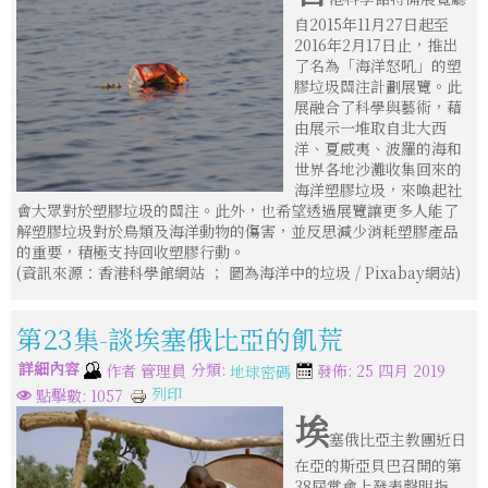
自2015年11月27日起至
2016年2月17日止，推出
了名為「海洋怒吼」的塑
膠垃圾關注計劃展覽。此
展融合了科學與藝術，藉
由展示一堆取自北大西
洋、夏威夷、波羅的海和
世界各地沙灘收集回來的
海洋塑膠垃圾，來喚起社
會大眾對於塑膠垃圾的關注。此外，也希望透過展覽讓更多人能了
解塑膠垃圾對於鳥類及海洋動物的傷害，並反思減少消耗塑膠產品
的重要，積極支持回收塑膠行動。
(資訊來源：香港科學館網站 ； 圖為海洋中的垃圾 / Pixabay網站)
第23集-談埃塞俄比亞的飢荒
詳細內容
分類:
作者
管理員
發佈: 25 四月 2019
地球密碼
列印
點擊數: 1057
埃
塞俄比亞主教團近日
在亞的斯亞貝巴召開的第
38屆常會上發表聲明指