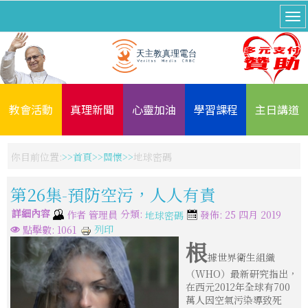
教會活動
真理新聞
心靈加油
學習課程
主日講道
你目前位置:
首頁
關懷
地球密碼
第26集-預防空污，人人有責
詳細內容
分類:
作者
管理員
發佈: 25 四月 2019
地球密碼
列印
點擊數: 1061
根
據世界衛生組織
（WHO）最新研究指出，
在西元2012年全球有700
萬人因空氣污染導致死