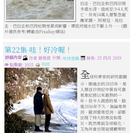
拉圭、巴拉圭和巴西出現
多處水浸，造成至少4人死
亡，另有14萬人要緊急撤
離家園。 阿根廷、烏拉
圭、巴拉圭和巴西近期受暴雨影響，導致河道水位不斷上升……(圖
片僅供參考/轉載自Pixabay網站)
第22集-哇！好冷喔！
詳細內容
分類:
作者
管理員
發佈: 25 四月 2019
地球密碼
列印
點擊數: 1055
全
球科學家的研究都顯
示，剛過去的2015年，是
人類自19世紀中葉有可靠
氣象紀錄以來最熱的一
年。但令人困惑的是，踏
進2016年不久，無論是美
洲、歐洲還是亞洲，卻都
出現了特大的寒流和雪
災。既然常說全球暖化，
又為何會出現這樣嚴寒的