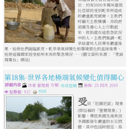
出：約有1000多萬埃塞俄
比亞居民受到乾旱所造成
的嚴重飢荒威脅。主教們
呼籲天主教機構、非政府
組織及善心人士行動起
來，救助處在這危急狀況
中的人。主教們強調─乾
旱給當地人民帶來嚴重後
果，迫使他們面臨飢荒。乾旱是氣候變化和環境惡化的直接後果，
迫使這個國家經受前所未有的緊急情況……(圖文資料來源：「梵諦
岡電台」網站)
第18集-世界各地極端氣候變化值得關心
詳細內容
分類:
作者
管理員
發佈: 25 四月 2019
地球密碼
列印
點擊數: 937
受
到「厄爾尼諾」現象
(即俗稱的「聖嬰現象」)
影響，導致美國及南美洲
多國都發生嚴重的水災問
題，其中包括阿根廷、烏