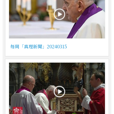
每周「真理新聞」20240315