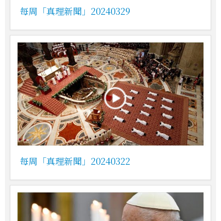
每周「真理新聞」20240329
每周「真理新聞」20240322