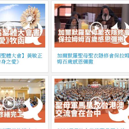
國聖體大會】黃敏正
加爾默羅聖母聖衣隱修會保拉
捨身之愛》
姆百歲感恩彌撒