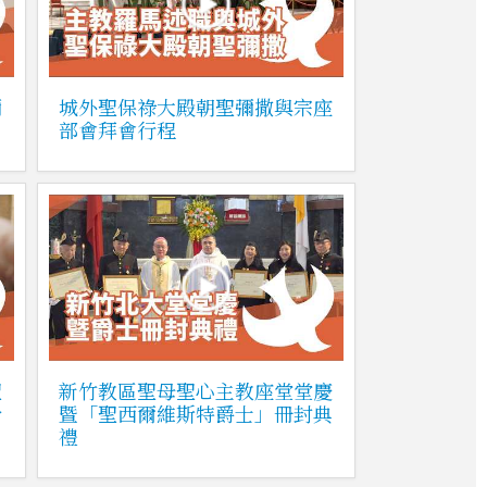
彌
城外聖保祿大殿朝聖彌撒與宗座
部會拜會行程
聖
新竹教區聖母聖心主教座堂堂慶
合
暨「聖西爾維斯特爵士」冊封典
禮