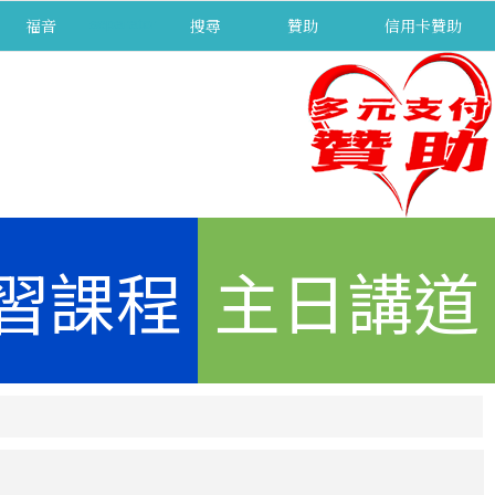
福音
separator
搜尋
贊助
信用卡贊助
習課程
主日講道