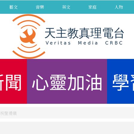
藝文
音樂
英文
家庭
人物
新聞
心靈加油
學
祝聖禮儀