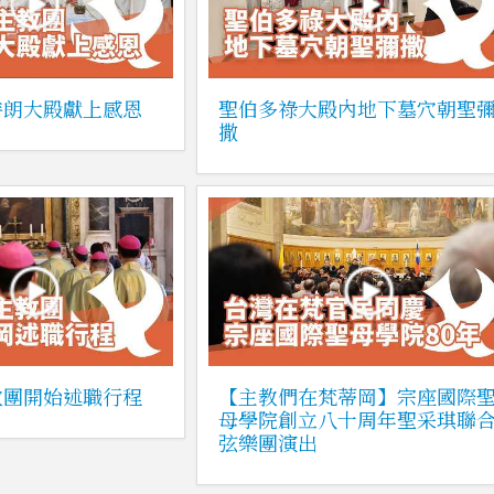
特朗大殿獻上感恩
聖伯多祿大殿內地下墓穴朝聖
撒
教團開始述職行程
【主教們在梵蒂岡】宗座國際
母學院創立八十周年聖采琪聯
弦樂團演出