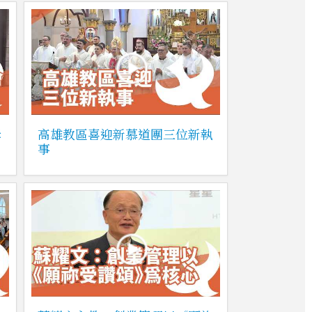
姆
高雄教區喜迎新慕道團三位新執
事