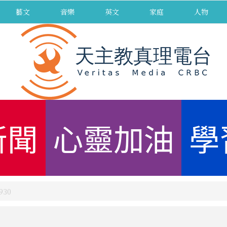
藝文
音樂
英文
家庭
人物
新聞
心靈加油
學
30