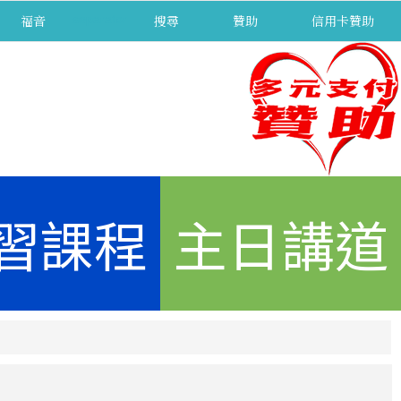
福音
separator
搜尋
贊助
信用卡贊助
習課程
主日講道